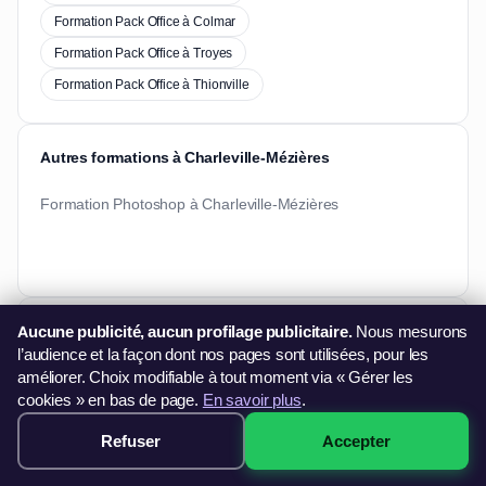
Formation Pack Office à Colmar
Formation Pack Office à Troyes
Formation Pack Office à Thionville
Autres formations à Charleville-Mézières
Formation Photoshop à Charleville-Mézières
Besoin d'informations ?
Aucune publicité, aucun profilage publicitaire.
Nous mesurons
l’audience et la façon dont nos pages sont utilisées, pour les
Vous souhaitez en savoir plus sur nos formations ?
améliorer. Choix modifiable à tout moment via « Gérer les
06 44 60 79 11
cookies » en bas de page.
En savoir plus
.
contact@francefg.fr
Refuser
Accepter
499€ · Voir les sessions →