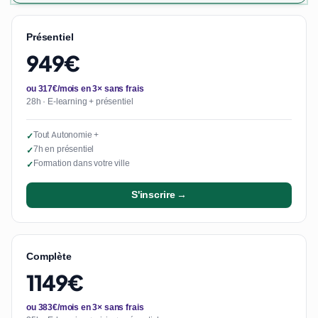
Présentiel
949€
ou 317€/mois en 3× sans frais
28h · E-learning + présentiel
Tout Autonomie +
✓
7h en présentiel
✓
Formation dans votre ville
✓
S'inscrire →
Complète
1149€
ou 383€/mois en 3× sans frais