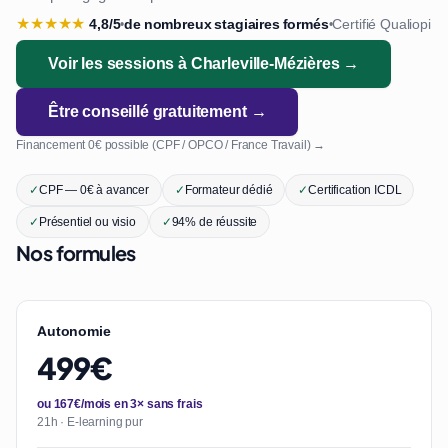
★
★
★
★
★
4,8/5
de nombreux stagiaires formés
Certifié Qualiopi
•
•
Voir les sessions à Charleville-Mézières →
Être conseillé gratuitement →
Financement 0€ possible (CPF / OPCO / France Travail) →
✓
CPF — 0€ à avancer
✓
Formateur dédié
✓
Certification ICDL
✓
Présentiel ou visio
✓
94% de réussite
Nos formules
Autonomie
499€
ou 167€/mois en 3× sans frais
21h · E-learning pur