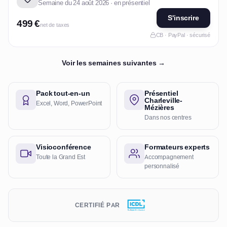
Semaine du 24 août 2026 · en présentiel
S'inscrire
499 €
net de taxes
CB · PayPal · sécurisé
Voir les semaines suivantes →
Pack tout-en-un
Présentiel
Charleville-
Excel, Word, PowerPoint
Mézières
Dans nos centres
Visioconférence
Formateurs experts
Toute la Grand Est
Accompagnement
personnalisé
CERTIFIÉ PAR