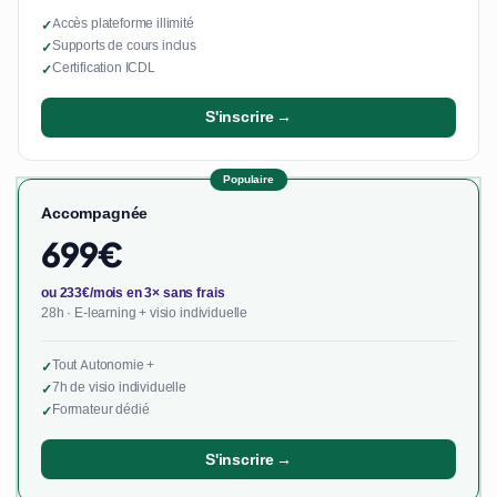
Accès plateforme illimité
✓
Supports de cours inclus
✓
Certification ICDL
✓
S'inscrire →
Populaire
Accompagnée
699€
ou 233€/mois en 3× sans frais
28h · E-learning + visio individuelle
Tout Autonomie +
✓
7h de visio individuelle
✓
Formateur dédié
✓
S'inscrire →