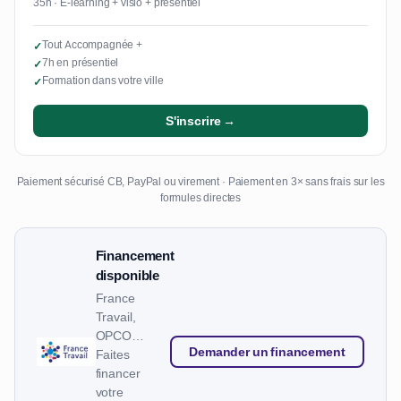
35h · E-learning + visio + présentiel
Tout Accompagnée +
✓
7h en présentiel
✓
Formation dans votre ville
✓
S'inscrire →
Paiement sécurisé CB, PayPal ou virement · Paiement en 3× sans frais sur les
formules directes
Financement
disponible
France
Travail,
OPCO…
Demander un financement
Faites
financer
votre