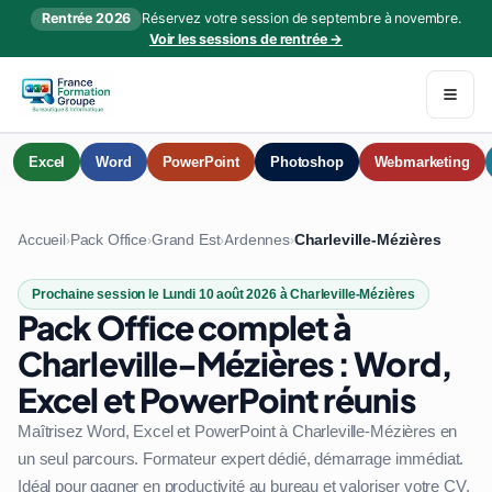
Rentrée 2026
Réservez votre session de septembre à novembre.
Voir les sessions de rentrée →
Excel
Word
PowerPoint
Photoshop
Webmarketing
Accueil
Pack Office
Grand Est
Ardennes
Charleville-Mézières
›
›
›
›
Prochaine session le Lundi 10 août 2026 à Charleville-Mézières
Pack Office complet à
Charleville-Mézières : Word,
Excel et PowerPoint réunis
Maîtrisez Word, Excel et PowerPoint à Charleville-Mézières en
un seul parcours. Formateur expert dédié, démarrage immédiat.
Idéal pour gagner en productivité au bureau et valoriser votre CV.