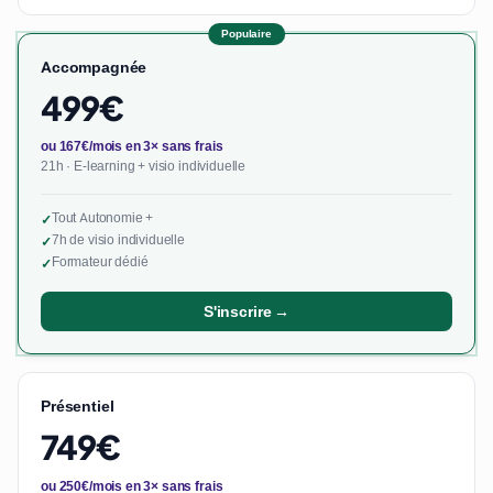
Populaire
Accompagnée
499€
ou 167€/mois en 3× sans frais
21h · E-learning + visio individuelle
Tout Autonomie +
✓
7h de visio individuelle
✓
Formateur dédié
✓
S'inscrire →
Présentiel
749€
ou 250€/mois en 3× sans frais