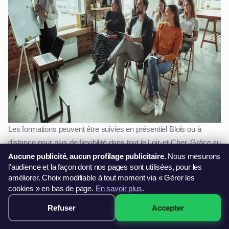
Les formations peuvent être suivies en présentiel Blois ou à
distance pour plus de flexibilité dans tout le Loir-et-Cher. Grâce au
CPF (Compte Personnel de Formation), il est également possible
Aucune publicité, aucun profilage publicitaire.
Nous mesurons
l’audience et la façon dont nos pages sont utilisées, pour les
de financer sa formation et d'obtenir une certification reconnue,
améliorer. Choix modifiable à tout moment via « Gérer les
facilitant ainsi son évolution professionnelle en Centre-Val de
cookies » en bas de page.
En savoir plus
.
Loire.
Refuser
Accepter
299€ · Voir les sessions →
La certification Excel : un atout sur le marché du travail