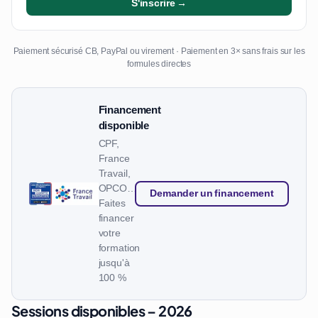
S'inscrire →
Paiement sécurisé CB, PayPal ou virement · Paiement en 3× sans frais sur les
formules directes
Financement
disponible
CPF,
France
Travail,
OPCO…
Demander un financement
Faites
financer
votre
formation
jusqu'à
100 %
Sessions disponibles – 2026