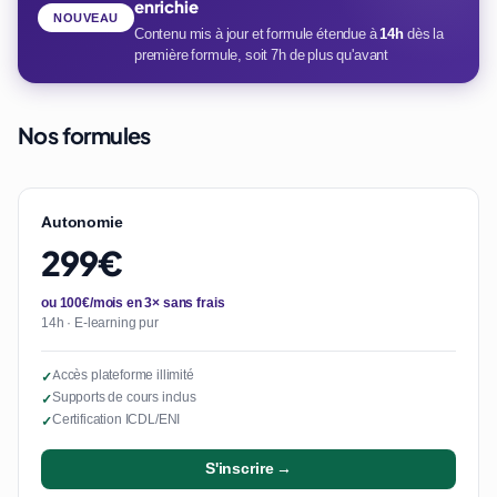
enrichie
NOUVEAU
Contenu mis à jour et formule étendue à
14h
dès la
première formule, soit 7h de plus qu'avant
Nos formules
Autonomie
299€
ou 100€/mois en 3× sans frais
14h · E-learning pur
Accès plateforme illimité
✓
Supports de cours inclus
✓
Certification ICDL/ENI
✓
S'inscrire →