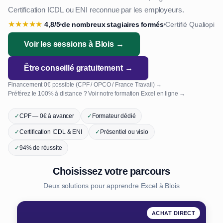
Certification ICDL ou ENI reconnue par les employeurs.
★
★
★
★
★
4,8/5
de nombreux stagiaires formés
Certifié Qualiopi
•
•
Voir les sessions à Blois →
Être conseillé gratuitement →
Financement 0€ possible (CPF / OPCO / France Travail) →
Préférez le 100% à distance ? Voir notre formation Excel en ligne →
✓
CPF — 0€ à avancer
✓
Formateur dédié
✓
Certification ICDL & ENI
✓
Présentiel ou visio
✓
94% de réussite
Choisissez votre parcours
Deux solutions pour apprendre Excel à Blois
ACHAT DIRECT