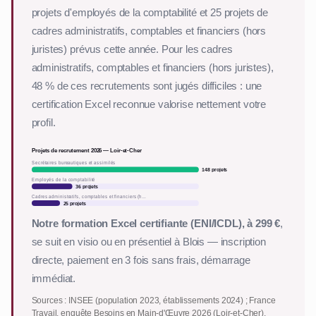
projets d'employés de la comptabilité et 25 projets de
cadres administratifs, comptables et financiers (hors
juristes) prévus cette année. Pour les cadres
administratifs, comptables et financiers (hors juristes),
48 % de ces recrutements sont jugés difficiles : une
certification Excel reconnue valorise nettement votre
profil.
Projets de recrutement 2026 — Loir-et-Cher
Secrétaires bureautiques et assimilés
148 projets
Employés de la comptabilité
36 projets
Cadres administratifs, comptables et financiers (h…
25 projets
Notre formation Excel certifiante (ENI/ICDL), à 299 €
,
se suit en visio ou en présentiel à Blois — inscription
directe, paiement en 3 fois sans frais, démarrage
immédiat.
Sources : INSEE (population 2023, établissements 2024) ; France
Travail, enquête Besoins en Main-d'Œuvre 2026 (Loir-et-Cher).