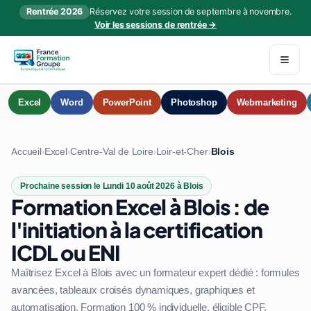
Rentrée 2026
Réservez votre session de septembre à novembre.
Voir les sessions de rentrée →
Excel
Word
PowerPoint
Photoshop
Webmarketing
Accueil
Excel
Centre-Val de Loire
Loir-et-Cher
Blois
›
›
›
›
Prochaine session le Lundi 10 août 2026 à Blois
Formation Excel à Blois : de
l'initiation à la certification
ICDL ou ENI
Maîtrisez Excel à Blois avec un formateur expert dédié : formules
avancées, tableaux croisés dynamiques, graphiques et
automatisation. Formation 100 % individuelle, éligible CPF.