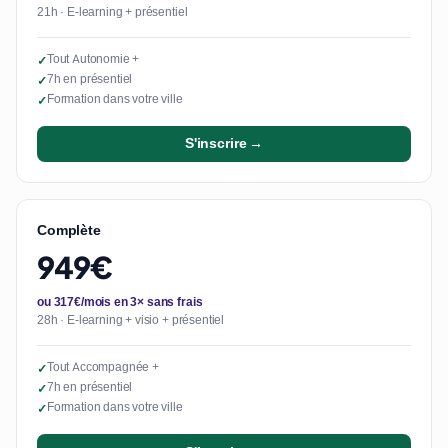
21h · E-learning + présentiel
Tout Autonomie +
✓
7h en présentiel
✓
Formation dans votre ville
✓
S'inscrire →
Complète
949€
ou 317€/mois en 3× sans frais
28h · E-learning + visio + présentiel
Tout Accompagnée +
✓
7h en présentiel
✓
Formation dans votre ville
✓