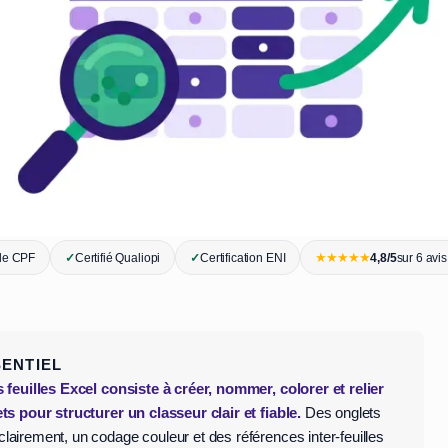
★★★★★
ble CPF
✓
Certifié Qualiopi
✓
Certification ENI
4,8/5
sur 6 avi
SENTIEL
 feuilles Excel consiste à créer, nommer, colorer et relier
ts pour structurer un classeur clair et fiable.
Des onglets
airement, un codage couleur et des références inter-feuilles