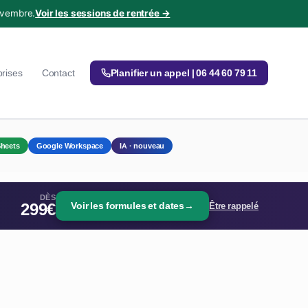
ovembre.
Voir les sessions de rentrée →
prises
Contact
Planifier un appel | 06 44 60 79 11
heets
Google Workspace
IA · nouveau
DÈS
299€
Voir les formules et dates
→
Être rappelé