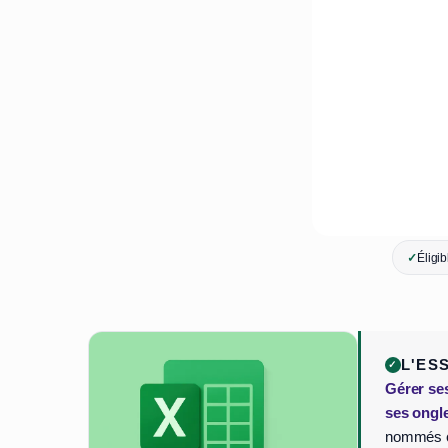
✓
Éligi
L'ES
Gérer ses
ses ongle
nommés cl