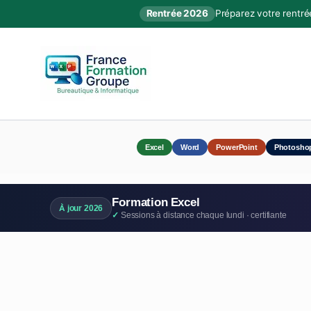
Rentrée 2026
Préparez votre rentré
Excel
Word
PowerPoint
Photosho
Formation Excel
À jour 2026
Sessions à distance chaque lundi · certifiante