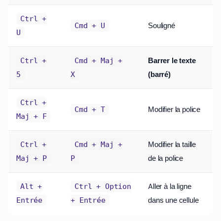
Ctrl +
Souligné
Cmd + U
U
Barrer le texte
Ctrl +
Cmd + Maj +
(barré)
5
X
Ctrl +
Modifier la police
Cmd + T
Maj + F
Modifier la taille
Ctrl +
Cmd + Maj +
de la police
Maj + P
P
Aller à la ligne
Alt +
Ctrl + Option
dans une cellule
Entrée
+ Entrée