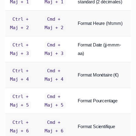
standard (2 décimales)
Maj + 1
Maj + 1
Ctrl +
Cmd +
Format Heure (hh:mm)
Maj + 2
Maj + 2
Format Date (jj-mmm-
Ctrl +
Cmd +
aa)
Maj + 3
Maj + 3
Ctrl +
Cmd +
Format Monétaire (€)
Maj + 4
Maj + 4
Ctrl +
Cmd +
Format Pourcentage
Maj + 5
Maj + 5
Ctrl +
Cmd +
Format Scientifique
Maj + 6
Maj + 6