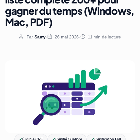
gagner du temps (Windows,
Mac, PDF)
Par
Samy
·
26 mai 2026
·
11 min de lecture
✓
Éligible CPF
✓
Certifié Qualiopi
✓
Certification ENI