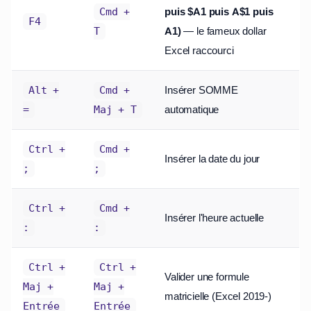
puis $A1 puis A$1 puis
Cmd +
F4
A1)
— le fameux dollar
T
Excel raccourci
Insérer SOMME
Alt +
Cmd +
automatique
=
Maj + T
Ctrl +
Cmd +
Insérer la date du jour
;
;
Ctrl +
Cmd +
Insérer l'heure actuelle
:
:
Ctrl +
Ctrl +
Valider une formule
Maj +
Maj +
matricielle (Excel 2019-)
Entrée
Entrée