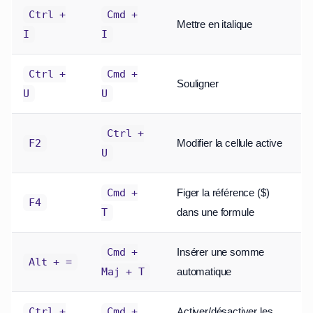
Ctrl +
Cmd +
Mettre en italique
I
I
Ctrl +
Cmd +
Souligner
U
U
Ctrl +
Modifier la cellule active
F2
U
Figer la référence ($)
Cmd +
F4
dans une formule
T
Insérer une somme
Cmd +
Alt + =
automatique
Maj + T
Activer/désactiver les
Ctrl +
Cmd +