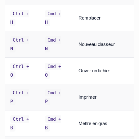
Ctrl +
Cmd +
Remplacer
H
H
Ctrl +
Cmd +
Nouveau classeur
N
N
Ctrl +
Cmd +
Ouvrir un fichier
O
O
Ctrl +
Cmd +
Imprimer
P
P
Ctrl +
Cmd +
Mettre en gras
B
B