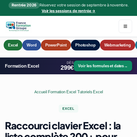
Rentrée 2026
Réservez votre session de septembre à novembre.
Voir les sessions de rentrée →
Excel
Word
PowerPoint
Photoshop
Webmarketing
DÈS
Formation Excel
Voir les formules et dates
→
299€
Accueil
/
Formation Excel
/
Tutoriels Excel
EXCEL
Raccourci clavier Excel : la
liste complète 200+ pour