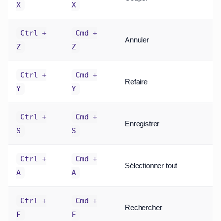
X
X
Ctrl +
Cmd +
Annuler
Z
Z
Ctrl +
Cmd +
Refaire
Y
Y
Ctrl +
Cmd +
Enregistrer
S
S
Ctrl +
Cmd +
Sélectionner tout
A
A
Ctrl +
Cmd +
Rechercher
F
F