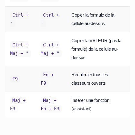
Copier la formule de la
Ctrl +
Ctrl +
cellule au-dessus
'
'
Copier la VALEUR (pas la
Ctrl +
Ctrl +
formule) de la cellule au-
Maj + "
Maj + "
dessus
Recalculer tous les
Fn +
F9
classeurs ouverts
F9
Insérer une fonction
Maj +
Maj +
(assistant)
F3
Fn + F3