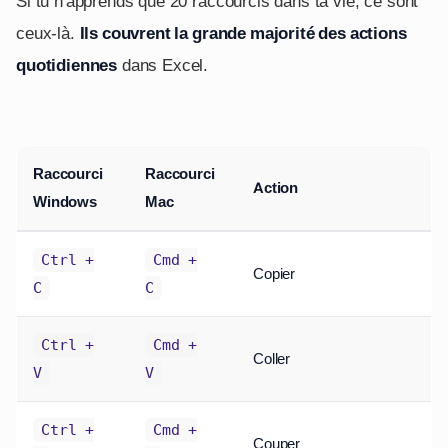
Si tu n'apprends que 20 raccourcis dans ta vie, ce sont
ceux-là.
Ils couvrent la grande majorité des actions
quotidiennes
dans Excel.
Raccourci
Raccourci
Action
Windows
Mac
Ctrl +
Cmd +
Copier
C
C
Ctrl +
Cmd +
Coller
V
V
Ctrl +
Cmd +
Couper