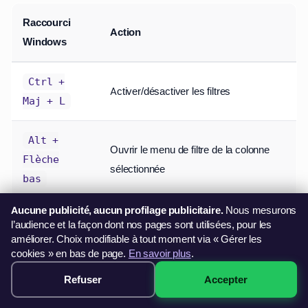
Raccourci
Action
Windows
Ctrl +
Activer/désactiver les filtres
Maj + L
Alt +
Ouvrir le menu de filtre de la colonne
Flèche
sélectionnée
bas
Aucune publicité, aucun profilage publicitaire.
Nous mesurons
Alt + A,
l’audience et la façon dont nos pages sont utilisées, pour les
Trier par ordre croissant
S, A
améliorer. Choix modifiable à tout moment via « Gérer les
cookies » en bas de page.
En savoir plus
.
Alt + A,
Formation Excel
Refuser
Accepter
Réserver →
Trier par ordre décroissant
dès 299€
S, D