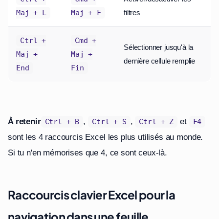
filtres
Maj + L
Maj + F
Ctrl +
Cmd +
Sélectionner jusqu'à la
Maj +
Maj +
dernière cellule remplie
End
Fin
À retenir
,
,
et
Ctrl + B
Ctrl + S
Ctrl + Z
F4
sont les 4 raccourcis Excel les plus utilisés au monde.
Si tu n'en mémorises que 4, ce sont ceux-là.
Raccourcis clavier Excel pour la
navigation dans une feuille