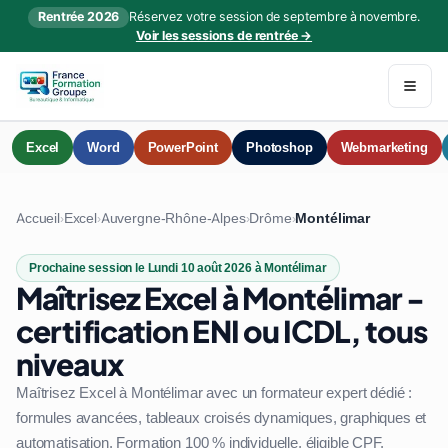
Rentrée 2026
Réservez votre session de septembre à novembre.
Voir les sessions de rentrée →
Excel
Word
PowerPoint
Photoshop
Webmarketing
Accueil
Excel
Auvergne-Rhône-Alpes
Drôme
Montélimar
›
›
›
›
Prochaine session le Lundi 10 août 2026 à Montélimar
Maîtrisez Excel à Montélimar -
certification ENI ou ICDL, tous
niveaux
Maîtrisez Excel à Montélimar avec un formateur expert dédié :
formules avancées, tableaux croisés dynamiques, graphiques et
automatisation. Formation 100 % individuelle, éligible CPF.