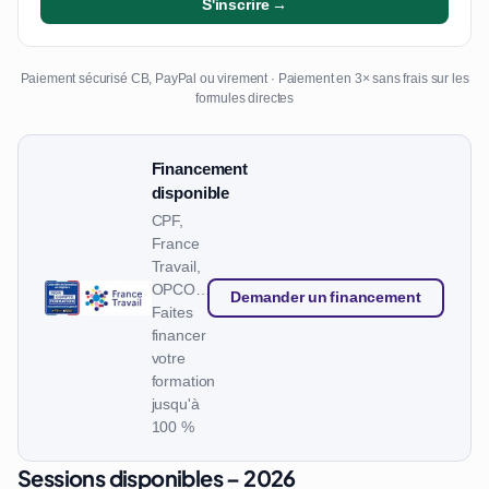
S'inscrire →
Paiement sécurisé CB, PayPal ou virement · Paiement en 3× sans frais sur les
formules directes
Financement
disponible
CPF,
France
Travail,
OPCO…
Demander un financement
Faites
financer
votre
formation
jusqu'à
100 %
Sessions disponibles – 2026