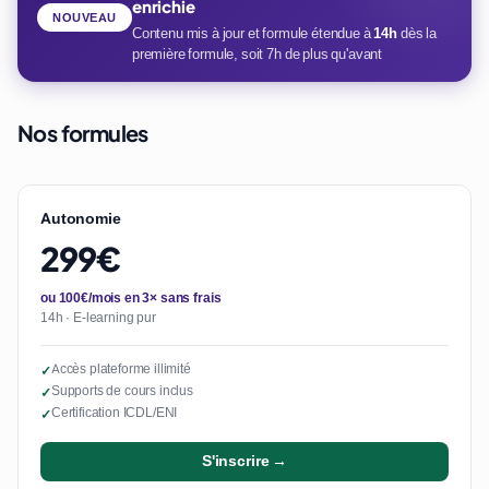
enrichie
NOUVEAU
Contenu mis à jour et formule étendue à
14h
dès la
première formule, soit 7h de plus qu'avant
Nos formules
Autonomie
299€
ou 100€/mois en 3× sans frais
14h · E-learning pur
Accès plateforme illimité
✓
Supports de cours inclus
✓
Certification ICDL/ENI
✓
S'inscrire →