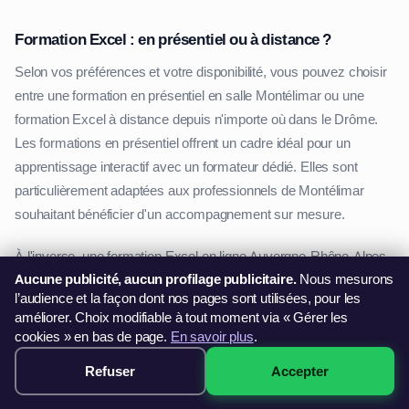
Formation Excel : en présentiel ou à distance ?
Selon vos préférences et votre disponibilité, vous pouvez choisir
entre une formation en présentiel en salle Montélimar ou une
formation Excel à distance depuis n'importe où dans le Drôme.
Les formations en présentiel offrent un cadre idéal pour un
apprentissage interactif avec un formateur dédié. Elles sont
particulièrement adaptées aux professionnels de Montélimar
souhaitant bénéficier d'un accompagnement sur mesure.
À l'inverse, une formation Excel en ligne Auvergne-Rhône-Alpes
Aucune publicité, aucun profilage publicitaire.
Nous mesurons
permet de se former à son rythme, où que l'on soit dans le
l’audience et la façon dont nos pages sont utilisées, pour les
Drôme. C'est une option idéale pour les personnes ayant un
améliorer. Choix modifiable à tout moment via « Gérer les
emploi du temps chargé ou préférant un apprentissage
cookies » en bas de page.
En savoir plus
.
autonome. Avec des supports pédagogiques variés (vidéos,
Refuser
Accepter
299€ · Voir les sessions →
exercices pratiques, quiz interactifs), ces formations garantissent
une montée en compétences progressive et efficace.