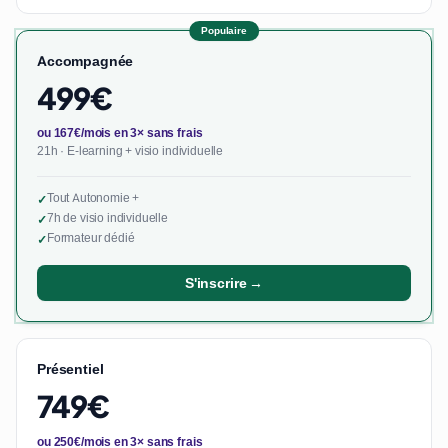
Populaire
Accompagnée
499€
ou 167€/mois en 3× sans frais
21h · E-learning + visio individuelle
Tout Autonomie +
✓
7h de visio individuelle
✓
Formateur dédié
✓
S'inscrire →
Présentiel
749€
ou 250€/mois en 3× sans frais