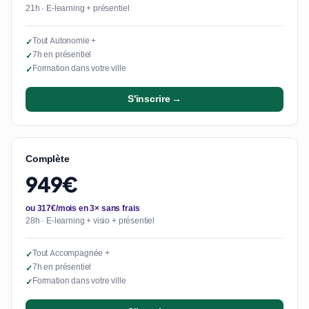
21h · E-learning + présentiel
Tout Autonomie +
✓
7h en présentiel
✓
Formation dans votre ville
✓
S'inscrire →
Complète
949€
ou 317€/mois en 3× sans frais
28h · E-learning + visio + présentiel
Tout Accompagnée +
✓
7h en présentiel
✓
Formation dans votre ville
✓