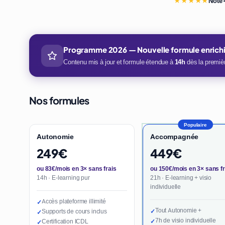
★★★★★
Note 
Programme 2026 — Nouvelle formule enrich
Contenu mis à jour et formule étendue à
14h
dès la premièr
Nos formules
Populaire
Autonomie
Accompagnée
249€
449€
ou 83€/mois en 3× sans frais
ou 150€/mois en 3× sans fr
14h · E-learning pur
21h · E-learning + visio
individuelle
Accès plateforme illimité
✓
Tout Autonomie +
Supports de cours inclus
✓
✓
7h de visio individuelle
Certification ICDL
✓
✓