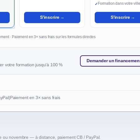
Formation dans votre vill
✓
S'inscrire →
S'inscrire →
ment · Paiement en 3× sans frais sur les formules directes
Demander un financemen
r votre formation jusqu'à 100 %
ayPal
|
Paiement en 3× sans frais
e ou novembre — à distance, paiement CB / PayPal.