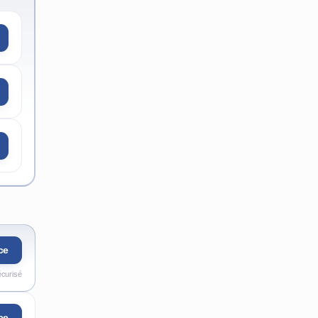
ce
écurisé
ce