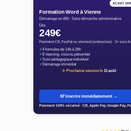
ACHAT DI
Formation Word à Vienne
Démarrage en 48h · Sans démarche administrative
Dès
249€
Paiement CB, PayPal ou virement (entreprises) · 3× sans fr
✓
4 formules de 14h à 28h
✓
E-learning, visio ou présentiel
✓
Suivi pédagogique individuel
✓
Démarrage immédiat
Prochaine session le
11 août
M'inscrire immédiatement →
Paiement 100% sécurisé · CB, Apple Pay, Google Pay, P