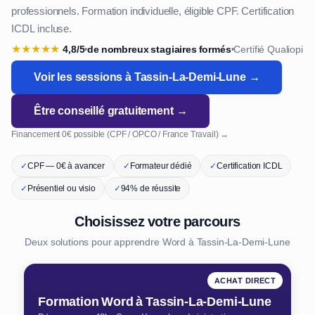
professionnels. Formation individuelle, éligible CPF. Certification
ICDL incluse.
★
★
★
★
★
4,8/5
de nombreux stagiaires formés
Certifié Qualiopi
•
•
Voir les sessions à Tassin-La-Demi-Lune →
Être conseillé gratuitement →
Financement 0€ possible (CPF / OPCO / France Travail) →
✓
CPF — 0€ à avancer
✓
Formateur dédié
✓
Certification ICDL
✓
Présentiel ou visio
✓
94% de réussite
Choisissez votre parcours
Deux solutions pour apprendre Word à Tassin-La-Demi-Lune
ACHAT DIRECT
Formation Word à Tassin-La-Demi-Lune