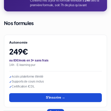
Contenu mis à jour et formule étendue à
14h
dès la
première formule, soit 7h de plus qu'avant
Nos formules
Autonomie
249€
ou 83€/mois en 3× sans frais
14h · E-learning pur
Accès plateforme illimité
✓
Supports de cours inclus
✓
Certification ICDL
✓
S'inscrire →