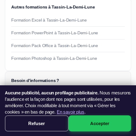
Autres formations à Tassin-La-Demi-Lune
Formation Excel à Tassin-La-Demi-Lune
Formation PowerPoint à Tassin-La-Demi-Lune
Formation Pack Office à Tassin-La-Demi-Lune
Formation Photoshop à Tassin-La-Demi-Lune
Besoin d'informations ?
Vous souhaitez en savoir plus sur nos formations ?
Aucune publicité, aucun profilage publicitaire.
Nous mesurons
06 44 60 79 11
l’audience et la façon dont nos pages sont utilisées, pour les
améliorer. Choix modifiable à tout moment via « Gérer les
contact@francefg.fr
cookies » en bas de page.
En savoir plus
.
Refuser
Accepter
249€ · Voir les sessions →