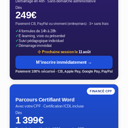
Démarrage en 48h · Sans démarche administrative
Dès
249€
Paiement CB, PayPal ou virement (entreprises) · 3× sans frais
✓
4 formules de 14h à 28h
✓
E-learning, visio ou présentiel
✓
Suivi pédagogique individuel
✓
Démarrage immédiat
Prochaine session le
11 août
M'inscrire immédiatement →
Paiement 100% sécurisé · CB, Apple Pay, Google Pay, PayPal
FINANCÉ CPF
Parcours Certifiant Word
Avec votre CPF · Certification ICDL incluse
Dès
1 399€