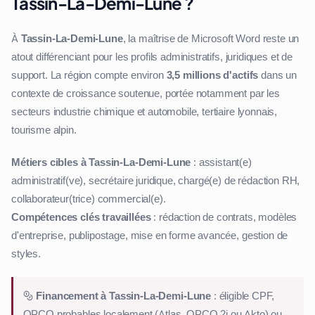
Tassin-La-Demi-Lune ?
À
Tassin-La-Demi-Lune
, la maîtrise de Microsoft Word reste un
atout différenciant pour les profils administratifs, juridiques et de
support. La région compte environ
3,5 millions d'actifs
dans un
contexte de croissance soutenue, portée notamment par les
secteurs industrie chimique et automobile, tertiaire lyonnais,
tourisme alpin.
Métiers cibles à Tassin-La-Demi-Lune
: assistant(e)
administratif(ve), secrétaire juridique, chargé(e) de rédaction RH,
collaborateur(trice) commercial(e).
Compétences clés travaillées
: rédaction de contrats, modèles
d'entreprise, publipostage, mise en forme avancée, gestion de
styles.
Financement à Tassin-La-Demi-Lune
: éligible CPF,
OPCO probables localement (Atlas, OPCO 2i ou Akto) ou