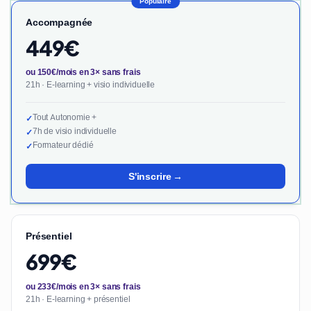
Populaire
Accompagnée
449€
ou 150€/mois en 3× sans frais
21h · E-learning + visio individuelle
Tout Autonomie +
✓
7h de visio individuelle
✓
Formateur dédié
✓
S'inscrire →
Présentiel
699€
ou 233€/mois en 3× sans frais
21h · E-learning + présentiel