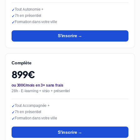
Tout Autonomie +
✓
7h en présentiel
✓
Formation dans votre ville
✓
S'inscrire →
Complète
899€
ou 300€/mois en 3× sans frais
28h · E-learning + visio + présentiel
Tout Accompagnée +
✓
7h en présentiel
✓
Formation dans votre ville
✓
S'inscrire →