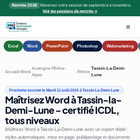
Rentrée 2026
Réservez votre session de septembre à novembre.
Voir les sessions de rentrée →
Excel
Word
PowerPoint
Photoshop
Webmarketing
Auvergne-Rhône-
Tassin-La-Demi-
Accueil
Word
Rhône
›
›
›
›
Alpes
Lune
Prochaine session le Mardi 11 août 2026 à Tassin-La-Demi-Lune
Maîtrisez Word à Tassin-la-
Demi-Lune - certifié ICDL,
tous niveaux
Maîtrisez Word à Tassin-La-Demi-Lune avec un expert dédié :
styles automatiques, mise en page, publipostage et documents