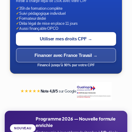
Reste à charge légal de 150€ avec votre CPF
✓
35h de formation complète
✓
Suivi pédagogique individuel
✓
Formateur dédié
✓
Délai légal de mise en place 11 jours
✓
Aussi finançable OPCO
Utiliser mes droits CPF →
Financer avec France Travail →
Financé jusqu'à 90% par votre CPF
★★★★★
Note 4,8/5
sur Google
Programme 2026 — Nouvelle formule
enrichie
NOUVEAU