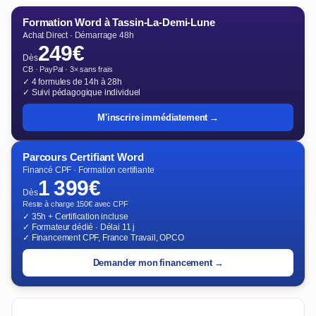
Formation Word à Tassin-La-Demi-Lune
Achat Direct · Démarrage 48h
249€
Dès
CB · PayPal · 3× sans frais
✓ 4 formules de 14h à 28h
✓ Suivi pédagogique individuel
M'inscrire immédiatement →
Parcours Certifiant Word
Financé CPF · Formation certifiante
1 399€
Dès
Reste à charge 150€ avec CPF
✓ 35h + Certification incluse
✓ Formateur dédié · Délai 11 j
✓ Financement CPF, France Travail, OPCO
Demander mon financement →