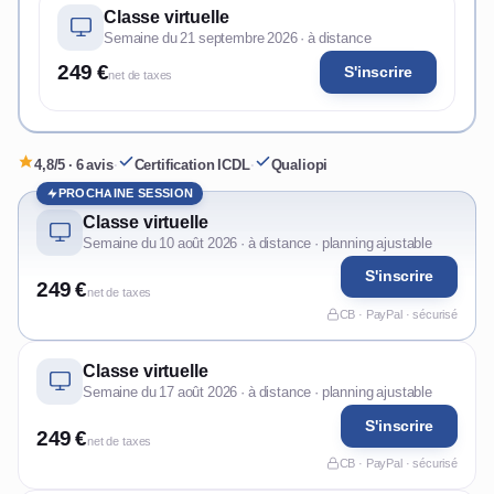
Classe virtuelle
Semaine du 21 septembre 2026 · à distance
249 €
S'inscrire
net de taxes
4,8/5 · 6 avis
·
Certification ICDL
·
Qualiopi
PROCHAINE SESSION
Classe virtuelle
Semaine du 10 août 2026 · à distance · planning ajustable
S'inscrire
249 €
net de taxes
CB · PayPal · sécurisé
Classe virtuelle
Semaine du 17 août 2026 · à distance · planning ajustable
S'inscrire
249 €
net de taxes
CB · PayPal · sécurisé