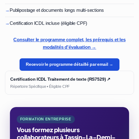
→
Publipostage et documents longs multi-sections
→
Certification ICDL incluse (éligible CPF)
Consulter le programme complet, les prérequis et les
modalités d'évaluation →
Recevoir le programme détaillé par email →
Certification ICDL Traitement de texte (RS7529) ↗
Répertoire Spécifique • Éligible CPF
FORMATION ENTREPRISE
Vous formez plusieurs
collaborateurs à Tassin-La-Demi-