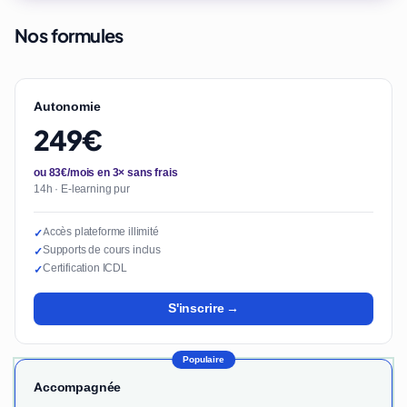
Nos formules
Autonomie
249€
ou 83€/mois en 3× sans frais
14h · E-learning pur
Accès plateforme illimité
✓
Supports de cours inclus
✓
Certification ICDL
✓
S'inscrire →
Populaire
Accompagnée