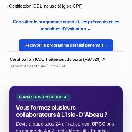
→
Certification ICDL incluse (éligible CPF)
Consulter le programme complet, les prérequis et les
modalités d'évaluation →
Recevoir le programme détaillé par email →
Certification ICDL Traitement de texte (RS7529) ↗
Répertoire Spécifique • Éligible CPF
FORMATION ENTREPRISE
Vous formez plusieurs
collaborateurs à L'Isle-D'Abeau ?
Devis groupe sous 24h, financement
OPCO
pris
en charge de A à Z, tarifs dégressifs. En intra-