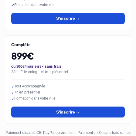
Formation dans votre ville
✓
S'inscrire →
Complète
899€
ou 300€/mois en 3× sans frais
28h · E-learning + visio + présentiel
Tout Accompagnée +
✓
7h en présentiel
✓
Formation dans votre ville
✓
S'inscrire →
Paiement sécurisé CB, PayPal ou virement · Paiement en 3× sans frais sur les