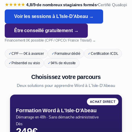
★
★
★
★
★
4,8/5
de nombreux stagiaires formés
Certifié Qualiopi
•
•
Voir les sessions à L'Isle-D'Abeau →
Être conseillé gratuitement →
Financement 0€ possible (CPF / OPCO / France Travail) →
✓
CPF — 0€ à avancer
✓
Formateur dédié
✓
Certification ICDL
✓
Présentiel ou visio
✓
94% de réussite
Choisissez votre parcours
Deux solutions pour apprendre Word à L'Isle-D'Abeau
ACHAT DIRECT
Formation Word à L'Isle-D'Abeau
Démarrage en 48h · Sans démarche administrative
Dès
249€