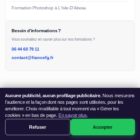
Formation Photoshop à L'Isle-D'Abeau
Besoin d'informations ?
Vous souhaitez en savoir plus sur nos formations ?
06 44 60 79 11
contact@francefg.fr
Aucune publicité, aucun profilage publicitaire.
Nous mesurons
l’audience et la façon dont nos pages sont utilisées, pour les
améliorer. Choix modifiable à tout moment via « Gérer les
Une question sur nos formations ?
cookies » en bas de page.
En savoir plus
.
Notre équipe vous répond et vous oriente vers la bonne
solution.
Refuser
Accepter
249€ · Voir les sessions →
Nous contacter