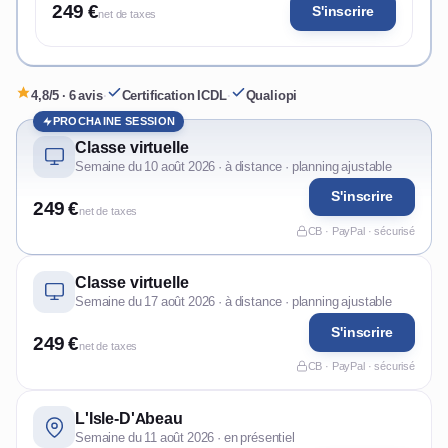
249 €
S'inscrire
net de taxes
4,8/5 · 6 avis
·
Certification ICDL
·
Qualiopi
PROCHAINE SESSION
Classe virtuelle
Semaine du 10 août 2026 · à distance · planning ajustable
S'inscrire
249 €
net de taxes
CB · PayPal · sécurisé
Classe virtuelle
Semaine du 17 août 2026 · à distance · planning ajustable
S'inscrire
249 €
net de taxes
CB · PayPal · sécurisé
L'Isle-D'Abeau
Semaine du 11 août 2026 · en présentiel