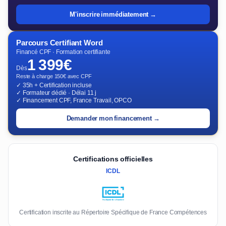
M'inscrire immédiatement →
Parcours Certifiant Word
Financé CPF · Formation certifiante
1 399€
Dès
Reste à charge 150€ avec CPF
✓ 35h + Certification incluse
✓ Formateur dédié · Délai 11 j
✓ Financement CPF, France Travail, OPCO
Demander mon financement →
Certifications officielles
ICDL
Certification inscrite au Répertoire Spécifique de France Compétences