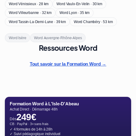
Word Vénissieux · 28 km
Word Vaulx-En-Velin · 30 km
Word Villeurbanne · 32 km
Word Lyon · 35 km
Word Tassin-La-Demi-Lune · 39 km
Word Chambéry · 53 km
Word Isère
Word Auvergne-Rhône-Alpes
Ressources Word
Tout savoir sur la Formation Word →
Formation Word à L'Isle-D'Abeau
Achat Direct · Démarrage 48h
249€
Dès
CB · PayPal · 3× sans frais
✓ 4 formules de 14h à 28h
✓ Suivi pédagogique individuel