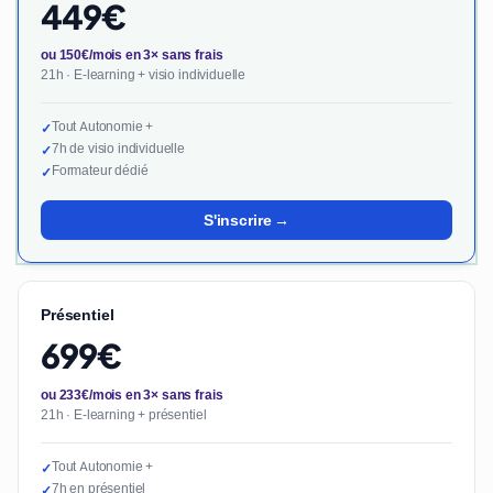
449€
ou 150€/mois en 3× sans frais
21h · E-learning + visio individuelle
Tout Autonomie +
✓
7h de visio individuelle
✓
Formateur dédié
✓
S'inscrire →
Présentiel
699€
ou 233€/mois en 3× sans frais
21h · E-learning + présentiel
Tout Autonomie +
✓
7h en présentiel
✓