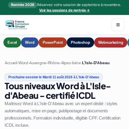
Rentrée 2026
Réservez votre session de septembre à novembre.
Voir les sessions de rentrée →
Excel
Word
PowerPoint
Photoshop
Webmarketing
Accueil
Word
Auvergne-Rhône-Alpes
Isère
L'Isle-D'Abeau
›
›
›
›
Prochaine session le Mardi 11 août 2026 à L'Isle-D'Abeau
Tous niveaux Word à L'Isle-
d'Abeau - certifié ICDL
Maîtrisez Word à L'Isle-D'Abeau avec un expert dédié : styles
automatiques, mise en page, publipostage et documents
professionnels. Formation individuelle, éligible CPF. Certification
ICDL incluse.