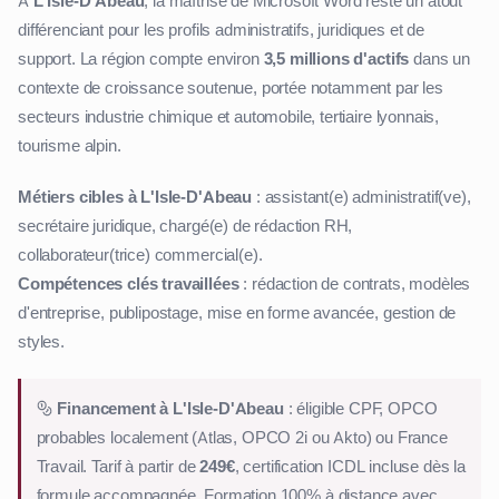
À
L'Isle-D'Abeau
, la maîtrise de Microsoft Word reste un atout
différenciant pour les profils administratifs, juridiques et de
support. La région compte environ
3,5 millions d'actifs
dans un
contexte de croissance soutenue, portée notamment par les
secteurs industrie chimique et automobile, tertiaire lyonnais,
tourisme alpin.
Métiers cibles à L'Isle-D'Abeau
: assistant(e) administratif(ve),
secrétaire juridique, chargé(e) de rédaction RH,
collaborateur(trice) commercial(e).
Compétences clés travaillées
: rédaction de contrats, modèles
d'entreprise, publipostage, mise en forme avancée, gestion de
styles.
Financement à L'Isle-D'Abeau
: éligible CPF, OPCO
probables localement (Atlas, OPCO 2i ou Akto) ou France
Travail. Tarif à partir de
249€
, certification ICDL incluse dès la
formule accompagnée. Formation 100% à distance avec