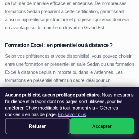
de l'utiliser de manière efficace en entreprise. De nombreuses
formations Sedan préparent à cette certification, garantissant
ainsi un apprentissage structuré et progressif qui vous donnera
un avantage sur le marché du travail en Grand Est.
Formation Excel : en présentiel ou à distance ?
Selon vos préférences et votre disponibilité, vous pouvez choisir
entre une formation en présentiel en salle Sedan ou une formation
Excel à distance depuis n'importe où dans le Ardennes. Les
formations en présentiel offrent un cadre idéal pour un
apprentissage interactif avec un formateur dédié. Elles sont
Aucune publicité, aucun profilage publicitaire.
Nous mesurons
particulièrement adaptées aux professionnels de Sedan
l’audience et la façon dont nos pages sont utilisées, pour les
souhaitant bénéficier d'un accompagnement sur mesure.
améliorer. Choix modifiable à tout moment via « Gérer les
cookies » en bas de page.
En savoir plus
.
À l'inverse, une formation Excel en ligne Grand Est permet de se
Refuser
Accepter
former à son rythme, où que l'on soit dans le Ardennes. C'est une
299€ · Voir les sessions →
option idéale pour les personnes ayant un emploi du temps