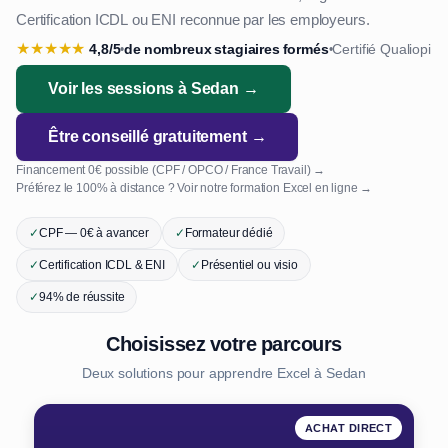
Certification ICDL ou ENI reconnue par les employeurs.
★
★
★
★
★
4,8/5
de nombreux stagiaires formés
Certifié Qualiopi
•
•
Voir les sessions à Sedan →
Être conseillé gratuitement →
Financement 0€ possible (CPF / OPCO / France Travail) →
Préférez le 100% à distance ? Voir notre formation Excel en ligne →
✓
CPF — 0€ à avancer
✓
Formateur dédié
✓
Certification ICDL & ENI
✓
Présentiel ou visio
✓
94% de réussite
Choisissez votre parcours
Deux solutions pour apprendre Excel à Sedan
ACHAT DIRECT