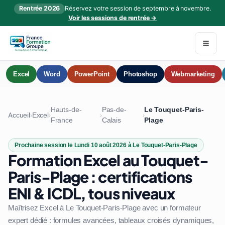
Rentrée 2026
Réservez votre session de septembre à novembre.
Voir les sessions de rentrée →
Excel
Word
PowerPoint
Photoshop
Webmarketing
Hauts-de-
Pas-de-
Le Touquet-Paris-
Accueil
Excel
›
›
›
›
France
Calais
Plage
Prochaine session le Lundi 10 août 2026 à Le Touquet-Paris-Plage
Formation Excel au Touquet-
Paris-Plage : certifications
ENI & ICDL, tous niveaux
Maîtrisez Excel à Le Touquet-Paris-Plage avec un formateur
expert dédié : formules avancées, tableaux croisés dynamiques,