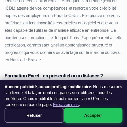
Obtenir une certification Excel Le Touquet-Paris-Plage (ENI ou
ICDL) atteste de vos compétences et renforce votre crédibilité
auprès des employeurs du Pas-de-Calais. Elle prouve que vous
maîtrisez les fonctionnalités essentielles du logiciel et que vous
êtes capable de l'utiliser de manière efficace en entreprise. De
nombreuses formations Le Touquet-Paris-Plage préparent à cette
certification, garantissant ainsi un apprentissage structuré et
progressif qui vous donnera un avantage sur le marché du travail
en Hauts-de-France.
Formation Excel : en présentiel ou à distance ?
Selon vos préférences et votre disponibilité, vous pouvez choisir
Aucune publicité, aucun profilage publicitaire.
Nous mesurons
l’audience et la façon dont nos pages sont utilisées, pour les
entre une formation en présentiel en salle Le Touquet-Paris-Plage
améliorer. Choix modifiable à tout moment via « Gérer les
ou une formation Excel à distance depuis n'importe où dans le
cookies » en bas de page.
En savoir plus
.
Pas-de-Calais. Les formations en présentiel offrent un cadre idéal
Refuser
Accepter
pour un apprentissage interactif avec un formateur dédié. Elles
299€ · Voir les sessions →
sont particulièrement adaptées aux professionnels de Le