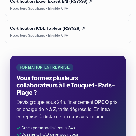
Certification Excel Expert ENI (RS7536) ↗
Répertoire Spécifique • Éligible CPF
Certification ICDL Tableur (RS7528) ↗
Répertoire Spécifique • Éligible CPF
FORMATION ENTREPRISE
Vous formez plusieurs
collaborateurs à Le Touquet-Paris-
Plage ?
Devis groupe sous 24h, financement
OPCO
pris
en charge de A à Z, tarifs dégressifs. En intra-
entreprise, à distance ou dans vos locaux.
Devis personnalisé sous 24h
Dossier OPCO géré pour vous