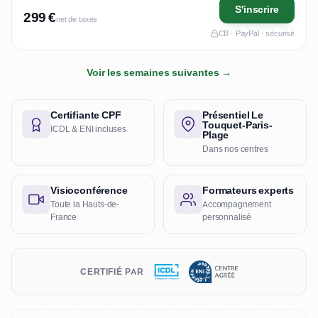
S'inscrire
299 €
net de taxes
CB · PayPal · sécurisé
Voir les semaines suivantes →
Certifiante CPF
Présentiel Le
Touquet-Paris-
ICDL & ENI incluses
Plage
Dans nos centres
Visioconférence
Formateurs experts
Toute la Hauts-de-
Accompagnement
France
personnalisé
CERTIFIÉ PAR