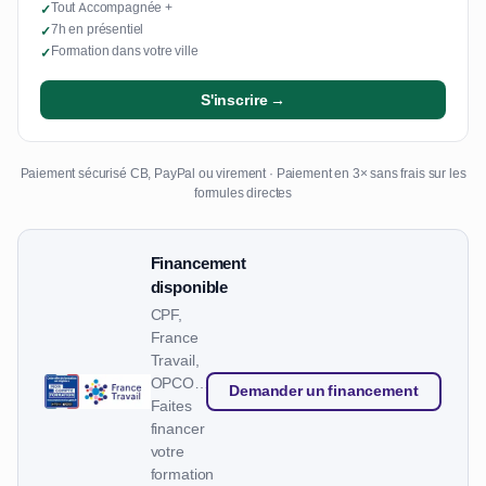
Tout Accompagnée +
✓
7h en présentiel
✓
Formation dans votre ville
✓
S'inscrire →
Paiement sécurisé CB, PayPal ou virement · Paiement en 3× sans frais sur les
formules directes
Financement
disponible
CPF,
France
Travail,
OPCO…
Demander un financement
Faites
financer
votre
formation