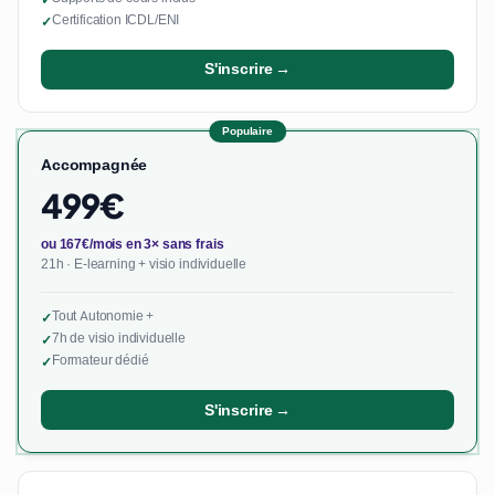
Certification ICDL/ENI
✓
S'inscrire →
Populaire
Accompagnée
499€
ou 167€/mois en 3× sans frais
21h · E-learning + visio individuelle
Tout Autonomie +
✓
7h de visio individuelle
✓
Formateur dédié
✓
S'inscrire →