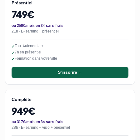
Présentiel
749€
ou 250€/mois en 3× sans frais
21h · E-learning + présentiel
Tout Autonomie +
✓
7h en présentiel
✓
Formation dans votre ville
✓
S'inscrire →
Complète
949€
ou 317€/mois en 3× sans frais
28h · E-learning + visio + présentiel