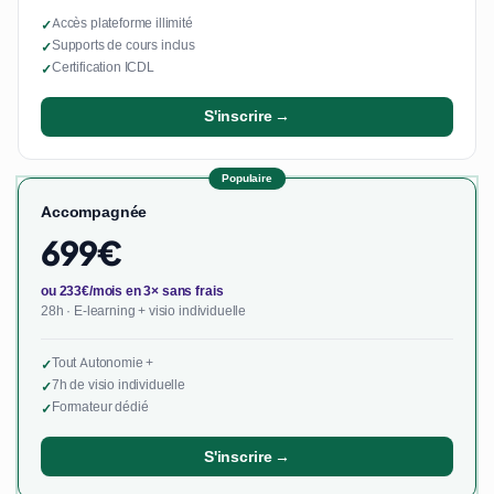
Accès plateforme illimité
✓
Supports de cours inclus
✓
Certification ICDL
✓
S'inscrire →
Populaire
Accompagnée
699€
ou 233€/mois en 3× sans frais
28h · E-learning + visio individuelle
Tout Autonomie +
✓
7h de visio individuelle
✓
Formateur dédié
✓
S'inscrire →