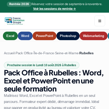
Rentrée 2026
Réservez votre session de septembre à novembre.
Voir les sessions de rentrée →
Excel
Word
PowerPoint
Photoshop
Webmarketing
Accueil
Pack Office
Île-de-France
Seine-et-Marne
Rubelles
›
›
›
›
Prochaine session le Lundi 10 août 2026 à Rubelles
Pack Office à Rubelles : Word,
Excel et PowerPoint en une
seule formation
Maîtrisez Word, Excel et PowerPoint à Rubelles en un seul
parcours. Formateur expert dédié, démarrage immédiat. Idéal
pour gagner en productivité au bureau et valoriser votre CV.