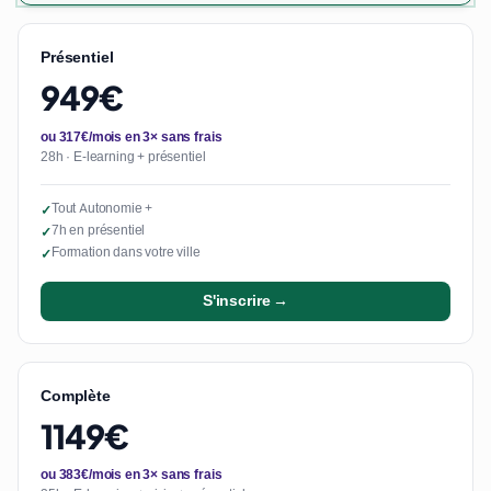
Présentiel
949€
ou 317€/mois en 3× sans frais
28h · E-learning + présentiel
Tout Autonomie +
✓
7h en présentiel
✓
Formation dans votre ville
✓
S'inscrire →
Complète
1149€
ou 383€/mois en 3× sans frais