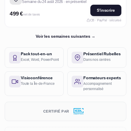
Semaine du 24 août 2026 · en présentiel
S'inscrire
499 €
net de taxes
CB · PayPal · sécurisé
Voir les semaines suivantes →
Pack tout-en-un
Présentiel Rubelles
Excel, Word, PowerPoint
Dans nos centres
Visioconférence
Formateurs experts
Toute la Île-de-France
Accompagnement
personnalisé
CERTIFIÉ PAR