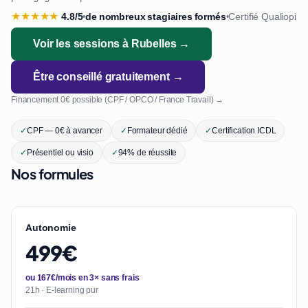
★
★
★
★
★
4.8/5
de nombreux stagiaires formés
Certifié Qualiopi
•
•
Voir les sessions à Rubelles →
Être conseillé gratuitement →
Financement 0€ possible (CPF / OPCO / France Travail) →
✓
CPF — 0€ à avancer
✓
Formateur dédié
✓
Certification ICDL
✓
Présentiel ou visio
✓
94% de réussite
Nos formules
Autonomie
499€
ou 167€/mois en 3× sans frais
21h · E-learning pur