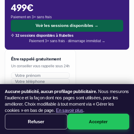
499€
Paiement en 3× sans frais
Voir les sessions disponibles →
32 sessions disponibles à Rubelles
Paiement 3× sans frais · démarrage immédiat →
Être rappelé gratuitement
Un conseiller vous rappelle sous 24h
Me rappeler sous 24h
Aucune publicité, aucun profilage publicitaire.
Nous mesurons
l’audience et la façon dont nos pages sont utilisées, pour les
améliorer. Choix modifiable à tout moment via « Gérer les
cookies » en bas de page.
En savoir plus
.
Refuser
Accepter
499€ · Voir les sessions →
Articles Pack Office