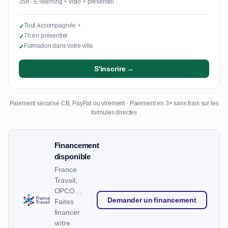
35h · E-learning + visio + présentiel
Tout Accompagnée +
✓
7h en présentiel
✓
Formation dans votre ville
✓
S'inscrire →
Paiement sécurisé CB, PayPal ou virement · Paiement en 3× sans frais sur les
formules directes
Financement
disponible
France
Travail,
OPCO…
Demander un financement
Faites
financer
votre