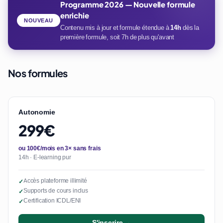
Programme 2026 — Nouvelle formule
enrichie
NOUVEAU
Contenu mis à jour et formule étendue à
14h
dès la
première formule, soit 7h de plus qu'avant
Nos formules
Autonomie
299€
ou 100€/mois en 3× sans frais
14h · E-learning pur
Accès plateforme illimité
✓
Supports de cours inclus
✓
Certification ICDL/ENI
✓
S'inscrire →