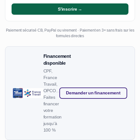
S'inscrire →
Paiement sécurisé CB, PayPal ou virement · Paiement en 3× sans frais sur les
formules directes
Financement
disponible
CPF,
France
Travail,
OPCO…
Demander un financement
Faites
financer
votre
formation
jusqu'à
100 %