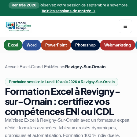
Rentrée 2026
Réservez votre session de septembre à novembre.
Voir les sessions de rentrée →
Excel
Word
PowerPoint
Photoshop
Webmarketing
Accueil
Excel
Grand Est
Meuse
Revigny-Sur-Ornain
›
›
›
›
Prochaine session le Lundi 10 août 2026 à Revigny-Sur-Ornain
Formation Excel à Revigny-
sur-Ornain : certifiez vos
compétences ENI ou ICDL
Maîtrisez Excel à Revigny-Sur-Ornain avec un formateur expert
dédié : formules avancées, tableaux croisés dynamiques,
graphiques et automatisation. Formation 100 % individuelle,