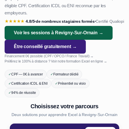
éligible CPF. Certification ICDL ou ENI reconnue par les
employeurs.
★
★
★
★
★
4.8/5
de nombreux stagiaires formés
Certifié Qualiopi
•
•
Voir les sessions à Revigny-Sur-Ornain →
Être conseillé gratuitement →
Financement 0€ possible (CPF / OPCO / France Travail) →
Préférez le 100% à distance ? Voir notre formation Excel en ligne →
✓
CPF — 0€ à avancer
✓
Formateur dédié
✓
Certification ICDL & ENI
✓
Présentiel ou visio
✓
94% de réussite
Choisissez votre parcours
Deux solutions pour apprendre Excel à Revigny-Sur-Ornain