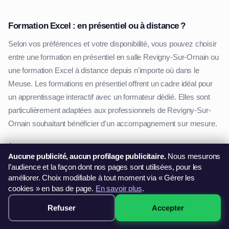
Formation Excel : en présentiel ou à distance ?
Selon vos préférences et votre disponibilité, vous pouvez choisir
entre une formation en présentiel en salle Revigny-Sur-Ornain ou
une formation Excel à distance depuis n'importe où dans le
Meuse. Les formations en présentiel offrent un cadre idéal pour
un apprentissage interactif avec un formateur dédié. Elles sont
particulièrement adaptées aux professionnels de Revigny-Sur-
Ornain souhaitant bénéficier d'un accompagnement sur mesure.
À l'inverse, une formation Excel en ligne Grand Est permet de se
Aucune publicité, aucun profilage publicitaire.
Nous mesurons
former à son rythme, où que l'on soit dans le Meuse. C'est une
l’audience et la façon dont nos pages sont utilisées, pour les
option idéale pour les personnes ayant un emploi du temps
améliorer. Choix modifiable à tout moment via « Gérer les
chargé ou préférant un apprentissage autonome. Avec des
cookies » en bas de page.
En savoir plus
.
supports pédagogiques variés (vidéos, exercices pratiques, quiz
Refuser
Accepter
299€ · Voir les sessions →
interactifs), ces formations garantissent une montée en
compétences progressive et efficace.