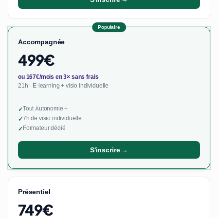
Populaire
Accompagnée
499€
ou 167€/mois en 3× sans frais
21h · E-learning + visio individuelle
Tout Autonomie +
✓
7h de visio individuelle
✓
Formateur dédié
✓
S'inscrire →
Présentiel
749€