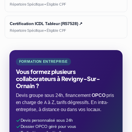
Répertoire Spécifique • Éligible CPF
Certification ICDL Tableur (RS7528) ↗
Répertoire Spécifique • Éligible CPF
FORMATION ENTREPRISE
Vous formez plusieurs
collaborateurs à Revigny-Sur-
Ornain ?
Devis groupe sous 24h, financement
OPCO
pris
en charge de A à Z, tarifs dégressifs. En intra-
entreprise, à distance ou dans vos locaux.
Devis personnalisé sous 24h
Dossier OPCO géré pour vous