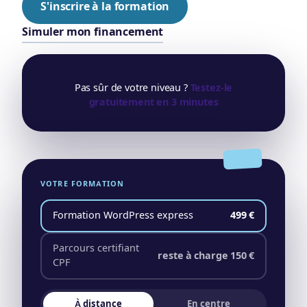
S'inscrire à la formation
Simuler mon financement
Pas sûr de votre niveau ?
Testez-le
gratuitement en 3 minutes
VOTRE FORMATION
Formation WordPress express
499 €
Parcours certifiant
reste à charge 150 €
CPF
À distance
En centre