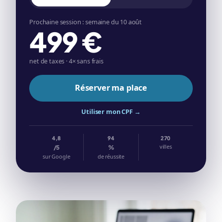
Prochaine session : semaine du 10 août
499 €
net de taxes · 4× sans frais
Réserver ma place
Utiliser mon CPF →
4,8
94
270
villes
/5
%
sur Google
de réussite