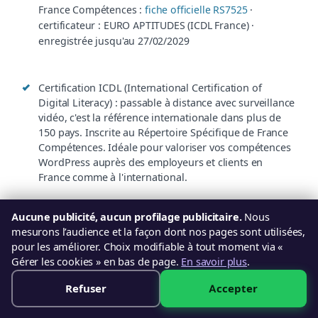
France Compétences :
fiche officielle RS7525
·
certificateur : EURO APTITUDES (ICDL France) ·
enregistrée jusqu'au 27/02/2029
Certification ICDL (International Certification of
Digital Literacy) : passable à distance avec surveillance
vidéo, c'est la référence internationale dans plus de
150 pays. Inscrite au Répertoire Spécifique de France
Compétences. Idéale pour valoriser vos compétences
WordPress auprès des employeurs et clients en
France comme à l'international.
Nos formateurs vous orientent vers la certification la plus
Aucune publicité, aucun profilage publicitaire.
Nous
adaptée à votre projet professionnel et vous préparent
mesurons l’audience et la façon dont nos pages sont utilisées,
spécifiquement à l'examen choisi. Le passage de la
pour les améliorer. Choix modifiable à tout moment via «
Gérer les cookies » en bas de page.
En savoir plus
.
certification est inclus dans le parcours certifiant CPF.
Refuser
Accepter
499 €
Réserver
Semaine du 10 août