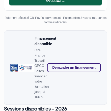
S'inscrire →
Paiement sécurisé CB, PayPal ou virement · Paiement en 3× sans frais sur les
formules directes
Financement
disponible
CPF,
France
Travail,
OPCO…
Demander un financement
Faites
financer
votre
formation
jusqu'à
100 %
Sessions disponibles – 2026