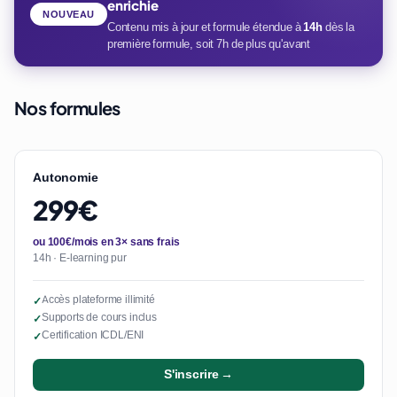
enrichie
NOUVEAU
Contenu mis à jour et formule étendue à
14h
dès la
première formule, soit 7h de plus qu'avant
Nos formules
Autonomie
299€
ou 100€/mois en 3× sans frais
14h · E-learning pur
Accès plateforme illimité
✓
Supports de cours inclus
✓
Certification ICDL/ENI
✓
S'inscrire →