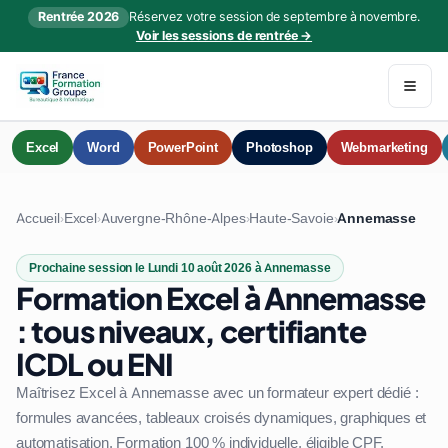
Rentrée 2026
Réservez votre session de septembre à novembre.
Voir les sessions de rentrée →
Excel
Word
PowerPoint
Photoshop
Webmarketing
Accueil
Excel
Auvergne-Rhône-Alpes
Haute-Savoie
Annemasse
›
›
›
›
Prochaine session le Lundi 10 août 2026 à Annemasse
Formation Excel à Annemasse
: tous niveaux, certifiante
ICDL ou ENI
Maîtrisez Excel à Annemasse avec un formateur expert dédié :
formules avancées, tableaux croisés dynamiques, graphiques et
automatisation. Formation 100 % individuelle, éligible CPF.