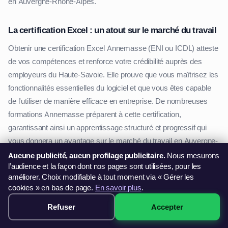
en Auvergne-Rhône-Alpes.
La certification Excel : un atout sur le marché du travail
Obtenir une certification Excel Annemasse (ENI ou ICDL) atteste
de vos compétences et renforce votre crédibilité auprès des
employeurs du Haute-Savoie. Elle prouve que vous maîtrisez les
fonctionnalités essentielles du logiciel et que vous êtes capable
de l'utiliser de manière efficace en entreprise. De nombreuses
formations Annemasse préparent à cette certification,
garantissant ainsi un apprentissage structuré et progressif qui
vous donnera un avantage sur le marché du travail en Auvergne-
Rhône-Alpes.
Aucune publicité, aucun profilage publicitaire.
Nous mesurons
l’audience et la façon dont nos pages sont utilisées, pour les
améliorer. Choix modifiable à tout moment via « Gérer les
Formation Excel : en présentiel ou à distance ?
cookies » en bas de page.
En savoir plus
.
Selon vos préférences et votre disponibilité, vous pouvez choisir
Refuser
Accepter
299€ · Voir les sessions →
entre une formation en présentiel en salle Annemasse ou une
formation Excel à distance depuis n'importe où dans le Haute-