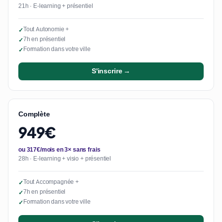
21h · E-learning + présentiel
Tout Autonomie +
✓
7h en présentiel
✓
Formation dans votre ville
✓
S'inscrire →
Complète
949€
ou 317€/mois en 3× sans frais
28h · E-learning + visio + présentiel
Tout Accompagnée +
✓
7h en présentiel
✓
Formation dans votre ville
✓