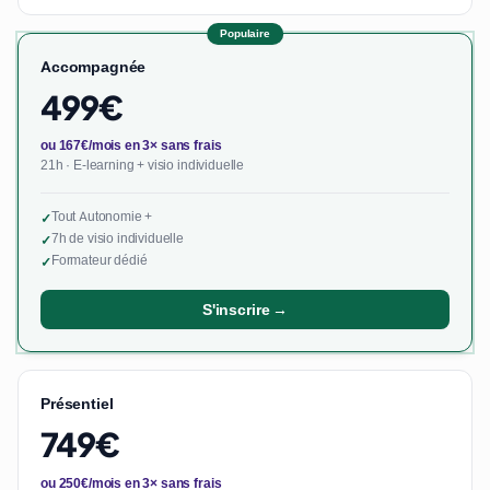
Populaire
Accompagnée
499€
ou 167€/mois en 3× sans frais
21h · E-learning + visio individuelle
Tout Autonomie +
✓
7h de visio individuelle
✓
Formateur dédié
✓
S'inscrire →
Présentiel
749€
ou 250€/mois en 3× sans frais