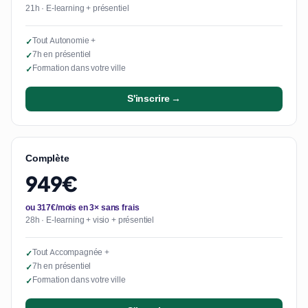
21h · E-learning + présentiel
Tout Autonomie +
✓
7h en présentiel
✓
Formation dans votre ville
✓
S'inscrire →
Complète
949€
ou 317€/mois en 3× sans frais
28h · E-learning + visio + présentiel
Tout Accompagnée +
✓
7h en présentiel
✓
Formation dans votre ville
✓