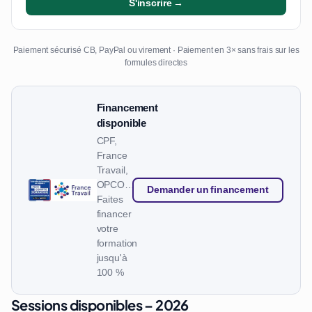
S'inscrire →
Paiement sécurisé CB, PayPal ou virement · Paiement en 3× sans frais sur les
formules directes
Financement
disponible
CPF,
France
Travail,
OPCO…
Demander un financement
Faites
financer
votre
formation
jusqu'à
100 %
Sessions disponibles – 2026