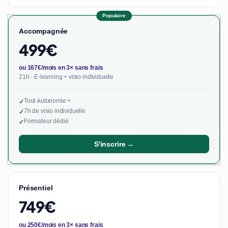
Populaire
Accompagnée
499€
ou 167€/mois en 3× sans frais
21h · E-learning + visio individuelle
Tout Autonomie +
✓
7h de visio individuelle
✓
Formateur dédié
✓
S'inscrire →
Présentiel
749€
ou 250€/mois en 3× sans frais