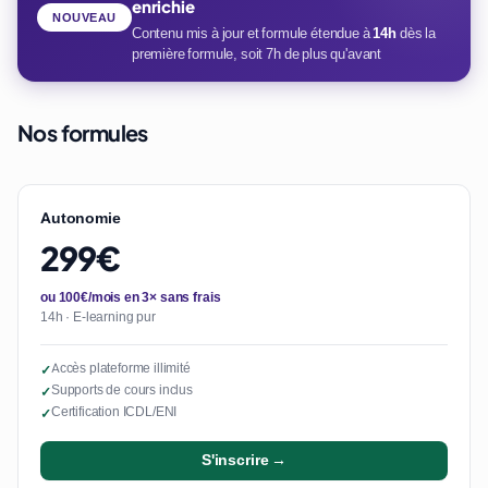
enrichie
NOUVEAU
Contenu mis à jour et formule étendue à
14h
dès la
première formule, soit 7h de plus qu'avant
Nos formules
Autonomie
299€
ou 100€/mois en 3× sans frais
14h · E-learning pur
Accès plateforme illimité
✓
Supports de cours inclus
✓
Certification ICDL/ENI
✓
S'inscrire →