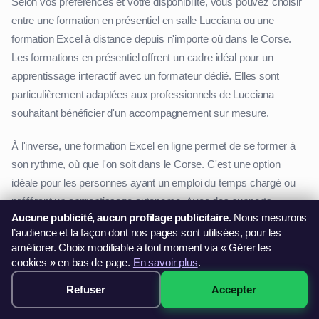
Selon vos préférences et votre disponibilité, vous pouvez choisir
entre une formation en présentiel en salle Lucciana ou une
formation Excel à distance depuis n'importe où dans le Corse.
Les formations en présentiel offrent un cadre idéal pour un
apprentissage interactif avec un formateur dédié. Elles sont
particulièrement adaptées aux professionnels de Lucciana
souhaitant bénéficier d'un accompagnement sur mesure.
À l'inverse, une formation Excel en ligne permet de se former à
son rythme, où que l'on soit dans le Corse. C'est une option
idéale pour les personnes ayant un emploi du temps chargé ou
préférant un apprentissage autonome. Avec des supports
Aucune publicité, aucun profilage publicitaire.
Nous mesurons
pédagogiques variés (vidéos, exercices pratiques, quiz
l’audience et la façon dont nos pages sont utilisées, pour les
interactifs), ces formations garantissent une montée en
améliorer. Choix modifiable à tout moment via « Gérer les
compétences progressive et efficace.
cookies » en bas de page.
En savoir plus
.
Refuser
Accepter
299€ · Voir les sessions →
Se former à Excel : un investissement pour l'avenir