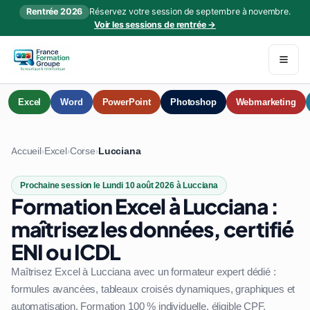
Rentrée 2026
Réservez votre session de septembre à novembre.
Voir les sessions de rentrée →
Excel
Word
PowerPoint
Photoshop
Webmarketing
Accueil
Excel
Corse
Lucciana
›
›
›
Prochaine session le Lundi 10 août 2026 à Lucciana
Formation Excel à Lucciana :
maîtrisez les données, certifié
ENI ou ICDL
Maîtrisez Excel à Lucciana avec un formateur expert dédié :
formules avancées, tableaux croisés dynamiques, graphiques et
automatisation. Formation 100 % individuelle, éligible CPF.