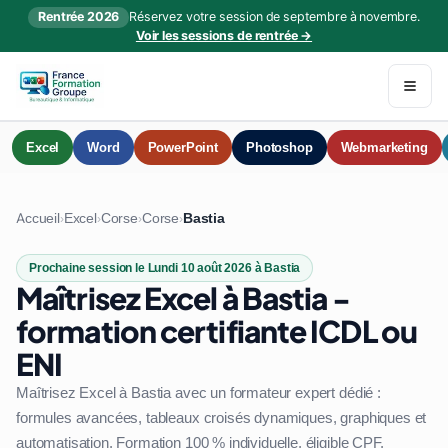
Rentrée 2026
Réservez votre session de septembre à novembre.
Voir les sessions de rentrée →
Excel
Word
PowerPoint
Photoshop
Webmarketing
Accueil
Excel
Corse
Corse
Bastia
›
›
›
›
Prochaine session le Lundi 10 août 2026 à Bastia
Maîtrisez Excel à Bastia -
formation certifiante ICDL ou
ENI
Maîtrisez Excel à Bastia avec un formateur expert dédié :
formules avancées, tableaux croisés dynamiques, graphiques et
automatisation. Formation 100 % individuelle, éligible CPF.