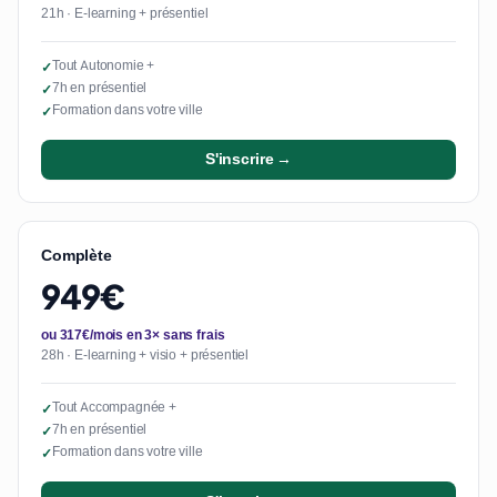
21h · E-learning + présentiel
Tout Autonomie +
✓
7h en présentiel
✓
Formation dans votre ville
✓
S'inscrire →
Complète
949€
ou 317€/mois en 3× sans frais
28h · E-learning + visio + présentiel
Tout Accompagnée +
✓
7h en présentiel
✓
Formation dans votre ville
✓