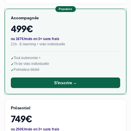
Populaire
Accompagnée
499€
ou 167€/mois en 3× sans frais
21h · E-learning + visio individuelle
Tout Autonomie +
✓
7h de visio individuelle
✓
Formateur dédié
✓
S'inscrire →
Présentiel
749€
ou 250€/mois en 3× sans frais