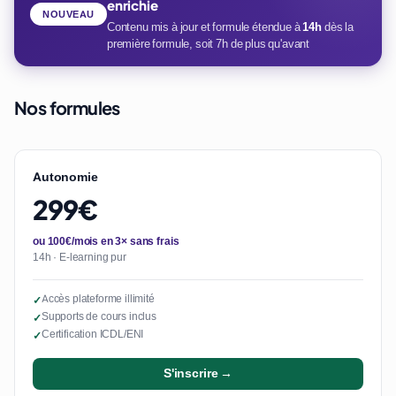
enrichie
NOUVEAU
Contenu mis à jour et formule étendue à
14h
dès la
première formule, soit 7h de plus qu'avant
Nos formules
Autonomie
299€
ou 100€/mois en 3× sans frais
14h · E-learning pur
Accès plateforme illimité
✓
Supports de cours inclus
✓
Certification ICDL/ENI
✓
S'inscrire →