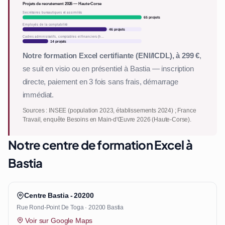
Projets de recrutement 2026 — Haute-Corse
Secrétaires bureautiques et assimilés
65 projets
Employés de la comptabilité
46 projets
Cadres administratifs, comptables et financiers (h…
14 projets
Notre formation Excel certifiante (ENI/ICDL), à 299 €
,
se suit en visio ou en présentiel à Bastia — inscription
directe, paiement en 3 fois sans frais, démarrage
immédiat.
Sources : INSEE (population 2023, établissements 2024) ; France
Travail, enquête Besoins en Main-d'Œuvre 2026 (Haute-Corse).
Notre centre de formation Excel à
Bastia
Centre Bastia - 20200
Rue Rond-Point De Toga · 20200 Bastia
Voir sur Google Maps