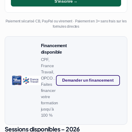
S'inscrire →
Paiement sécurisé CB, PayPal ou virement · Paiement en 3× sans frais sur les
formules directes
Financement
disponible
CPF,
France
Travail,
OPCO…
Demander un financement
Faites
financer
votre
formation
jusqu'à
100 %
Sessions disponibles – 2026