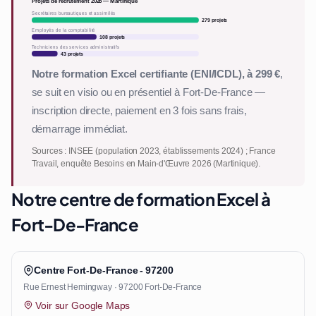
Projets de recrutement 2026 — Martinique
Secrétaires bureautiques et assimilés
279 projets
Employés de la comptabilité
108 projets
Techniciens des services administratifs
43 projets
Notre formation Excel certifiante (ENI/ICDL), à 299 €
,
se suit en visio ou en présentiel à Fort-De-France —
inscription directe, paiement en 3 fois sans frais,
démarrage immédiat.
Sources : INSEE (population 2023, établissements 2024) ; France
Travail, enquête Besoins en Main-d'Œuvre 2026 (Martinique).
Notre centre de formation Excel à
Fort-De-France
Centre Fort-De-France - 97200
Rue Ernest Hemingway · 97200 Fort-De-France
Voir sur Google Maps