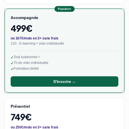
Populaire
Accompagnée
499€
ou 167€/mois en 3× sans frais
21h · E-learning + visio individuelle
Tout Autonomie +
✓
7h de visio individuelle
✓
Formateur dédié
✓
S'inscrire →
Présentiel
749€
ou 250€/mois en 3× sans frais