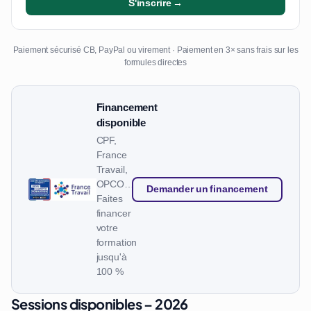
S'inscrire →
Paiement sécurisé CB, PayPal ou virement · Paiement en 3× sans frais sur les
formules directes
Financement
disponible
CPF,
France
Travail,
OPCO…
Demander un financement
Faites
financer
votre
formation
jusqu'à
100 %
Sessions disponibles – 2026