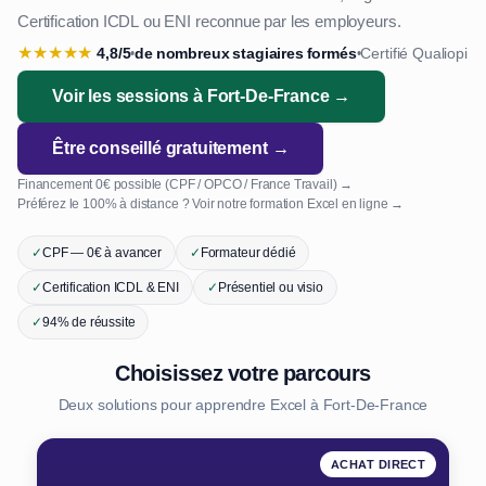
Certification ICDL ou ENI reconnue par les employeurs.
★
★
★
★
★
4,8/5
de nombreux stagiaires formés
Certifié Qualiopi
•
•
Voir les sessions à Fort-De-France →
Être conseillé gratuitement →
Financement 0€ possible (CPF / OPCO / France Travail) →
Préférez le 100% à distance ? Voir notre formation Excel en ligne →
✓
CPF — 0€ à avancer
✓
Formateur dédié
✓
Certification ICDL & ENI
✓
Présentiel ou visio
✓
94% de réussite
Choisissez votre parcours
Deux solutions pour apprendre Excel à Fort-De-France
ACHAT DIRECT