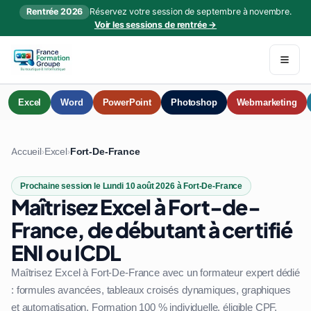
Rentrée 2026
Réservez votre session de septembre à novembre.
Voir les sessions de rentrée →
Excel
Word
PowerPoint
Photoshop
Webmarketing
Accueil
Excel
Fort-De-France
›
›
Prochaine session le Lundi 10 août 2026 à Fort-De-France
Maîtrisez Excel à Fort-de-
France, de débutant à certifié
ENI ou ICDL
Maîtrisez Excel à Fort-De-France avec un formateur expert dédié
: formules avancées, tableaux croisés dynamiques, graphiques
et automatisation. Formation 100 % individuelle, éligible CPF.