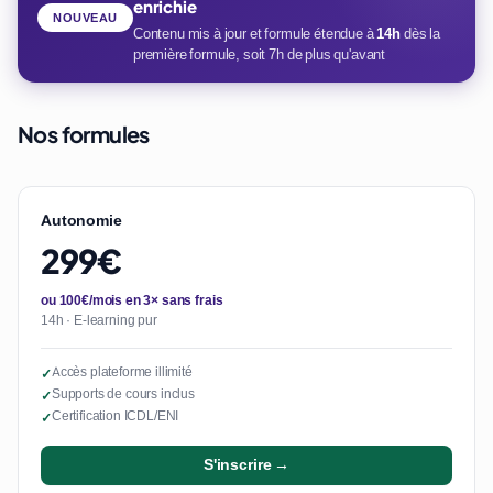
enrichie
NOUVEAU
Contenu mis à jour et formule étendue à
14h
dès la
première formule, soit 7h de plus qu'avant
Nos formules
Autonomie
299€
ou 100€/mois en 3× sans frais
14h · E-learning pur
Accès plateforme illimité
✓
Supports de cours inclus
✓
Certification ICDL/ENI
✓
S'inscrire →