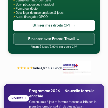
✓
35h de formation complète
✓
Suivi pédagogique individuel
✓
Formateur dédié
✓
Délai légal de mise en place 11 jours
✓
Aussi finançable OPCO
Utiliser mes droits CPF →
Financer avec France Travail →
Financé jusqu'à 90% par votre CPF
★★★★★
Note 4,8/5
sur Google
Programme 2026 — Nouvelle formule
enrichie
NOUVEAU
Contenu mis à jour et formule étendue à
14h
dès la
première formule, soit 7h de plus qu'avant