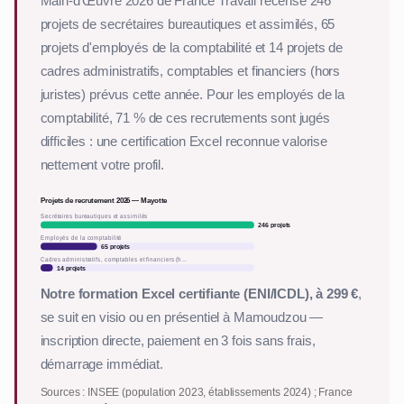
Main-d'Œuvre 2026 de France Travail recense 246
projets de secrétaires bureautiques et assimilés, 65
projets d'employés de la comptabilité et 14 projets de
cadres administratifs, comptables et financiers (hors
juristes) prévus cette année. Pour les employés de la
comptabilité, 71 % de ces recrutements sont jugés
difficiles : une certification Excel reconnue valorise
nettement votre profil.
Projets de recrutement 2026 — Mayotte
Secrétaires bureautiques et assimilés
246 projets
Employés de la comptabilité
65 projets
Cadres administratifs, comptables et financiers (h…
14 projets
Notre formation Excel certifiante (ENI/ICDL), à 299 €
,
se suit en visio ou en présentiel à Mamoudzou —
inscription directe, paiement en 3 fois sans frais,
démarrage immédiat.
Sources : INSEE (population 2023, établissements 2024) ; France