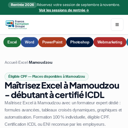
Rentrée 2026
Réservez votre session de septembre à novembre.
Voir les sessions de rentrée →
Excel
Word
PowerPoint
Photoshop
Webmarketing
Accueil
Excel
Mamoudzou
›
›
Éligible CPF — Places disponibles à Mamoudzou
Maîtrisez Excel à Mamoudzou
- débutant à certifié ICDL
Maîtrisez Excel à Mamoudzou avec un formateur expert dédié :
formules avancées, tableaux croisés dynamiques, graphiques et
automatisation. Formation 100 % individuelle, éligible CPF.
Certification ICDL ou ENI reconnue par les employeurs.