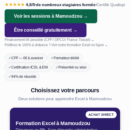
★
★
★
★
★
4,8/5
de nombreux stagiaires formés
Certifié Qualiopi
•
•
Voir les sessions à Mamoudzou →
Être conseillé gratuitement →
Financement 0€ possible (CPF / OPCO / France Travail) →
Préférez le 100% à distance ? Voir notre formation Excel en ligne →
✓
CPF — 0€ à avancer
✓
Formateur dédié
✓
Certification ICDL & ENI
✓
Présentiel ou visio
✓
94% de réussite
Choisissez votre parcours
Deux solutions pour apprendre Excel à Mamoudzou
ACHAT DIRECT
Formation Excel à Mamoudzou
Démarrage en 48h · Sans démarche administrative