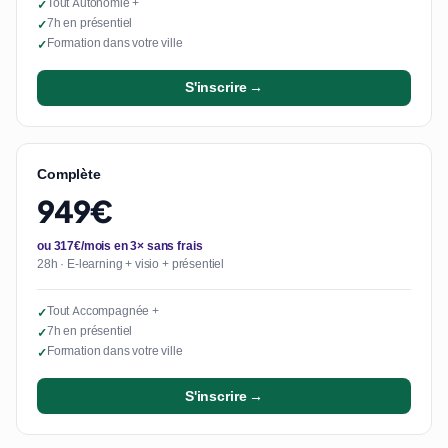
Tout Autonomie +
✓
7h en présentiel
✓
Formation dans votre ville
✓
S'inscrire →
Complète
949€
ou 317€/mois en 3× sans frais
28h · E-learning + visio + présentiel
Tout Accompagnée +
✓
7h en présentiel
✓
Formation dans votre ville
✓
S'inscrire →