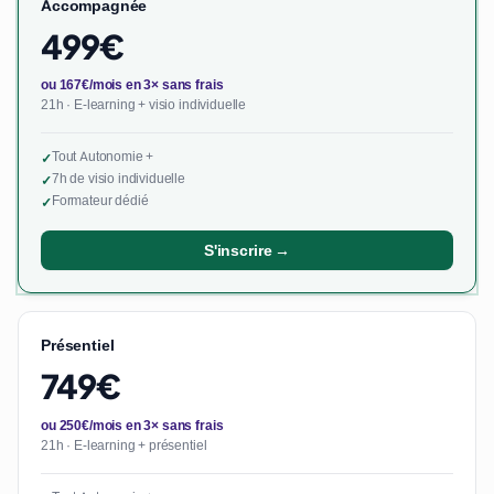
Accompagnée
499€
ou 167€/mois en 3× sans frais
21h · E-learning + visio individuelle
Tout Autonomie +
✓
7h de visio individuelle
✓
Formateur dédié
✓
S'inscrire →
Présentiel
749€
ou 250€/mois en 3× sans frais
21h · E-learning + présentiel