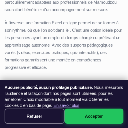
particulièrement adaptées aux professionnels de Mamoudzou
souhaitant bénéficier d'un accompagnement sur mesure.
À l'inverse, une formation Excel en ligne permet de se former à
son rythme, où que l'on soit dans le . C'est une option idéale pour
les personnes ayant un emploi du temps chargé ou préférant un
apprentissage autonome. Avec des supports pédagogiques
variés (vidéos, exercices pratiques, quiz interactifs), ces
formations garantissent une montée en compétences
progressive et efficace.
Se former à Excel : un investissement pour l'avenir
Aucune publicité, aucun profilage publicitaire.
Nous mesurons
Investir dans une bureautique formation Excel Mamoudzou est
l’audience et la façon dont nos pages sont utilisées, pour les
améliorer. Choix modifiable à tout moment via « Gérer les
une décision stratégique pour toute personne du souhaitant
cookies » en bas de page.
En savoir plus
.
renforcer son efficacité professionnelle. Que ce soit pour mieux
gérer ses données, améliorer ses capacités d'analyse ou
Refuser
Accepter
299€ · Voir les sessions →
automatiser certaines tâches, les bénéfices sont nombreux pour