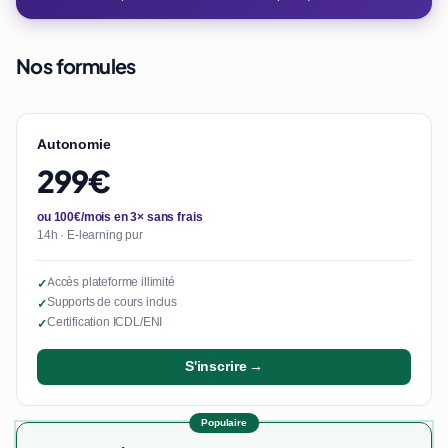
Nos formules
Autonomie
299€
ou 100€/mois en 3× sans frais
14h · E-learning pur
Accès plateforme illimité
✓
Supports de cours inclus
✓
Certification ICDL/ENI
✓
S'inscrire →
Populaire