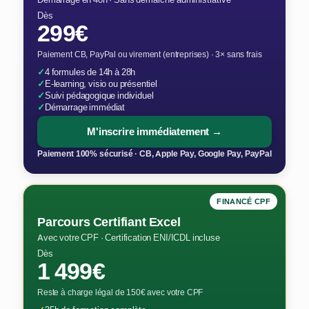
Dès
299€
Paiement CB, PayPal ou virement (entreprises) · 3× sans frais
✓
4 formules de 14h à 28h
✓
E-learning, visio ou présentiel
✓
Suivi pédagogique individuel
✓
Démarrage immédiat
M'inscrire immédiatement →
Paiement 100% sécurisé · CB, Apple Pay, Google Pay, PayPal
FINANCÉ CPF
Parcours Certifiant Excel
Avec votre CPF · Certification ENI/ICDL incluse
Dès
1 499€
Reste à charge légal de 150€ avec votre CPF