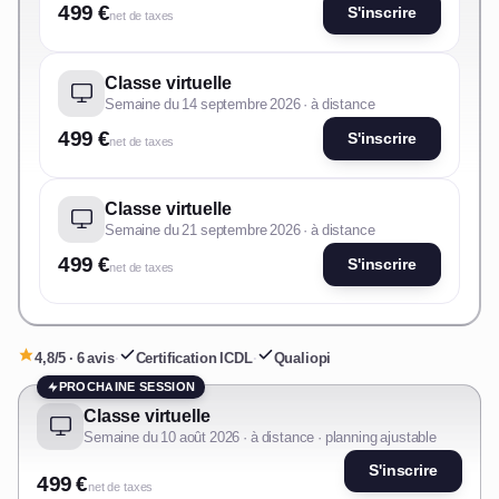
499 €
S'inscrire
net de taxes
Classe virtuelle
Semaine du 14 septembre 2026 · à distance
499 €
S'inscrire
net de taxes
Classe virtuelle
Semaine du 21 septembre 2026 · à distance
499 €
S'inscrire
net de taxes
4,8/5 · 6 avis
·
Certification ICDL
·
Qualiopi
PROCHAINE SESSION
Classe virtuelle
Semaine du 10 août 2026 · à distance · planning ajustable
S'inscrire
499 €
net de taxes