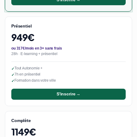
Présentiel
949€
ou 317€/mois en 3× sans frais
28h · E-learning + présentiel
Tout Autonomie +
✓
7h en présentiel
✓
Formation dans votre ville
✓
S'inscrire →
Complète
1149€