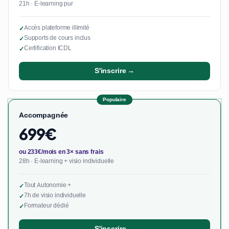
21h · E-learning pur
Accès plateforme illimité
✓
Supports de cours inclus
✓
Certification ICDL
✓
S'inscrire →
Populaire
Accompagnée
699€
ou 233€/mois en 3× sans frais
28h · E-learning + visio individuelle
Tout Autonomie +
✓
7h de visio individuelle
✓
Formateur dédié
✓
S'inscrire →