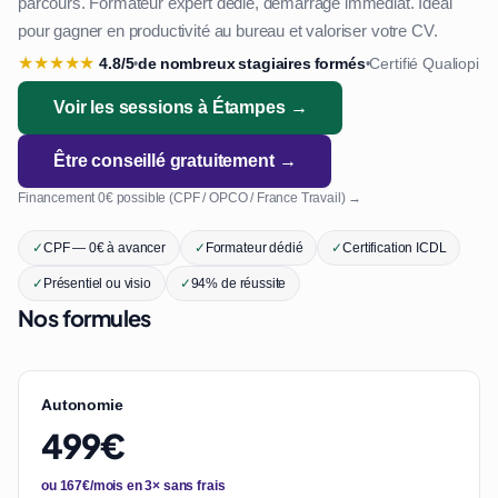
parcours. Formateur expert dédié, démarrage immédiat. Idéal
pour gagner en productivité au bureau et valoriser votre CV.
★
★
★
★
★
4.8/5
de nombreux stagiaires formés
Certifié Qualiopi
•
•
Voir les sessions à Étampes →
Être conseillé gratuitement →
Financement 0€ possible (CPF / OPCO / France Travail) →
✓
CPF — 0€ à avancer
✓
Formateur dédié
✓
Certification ICDL
✓
Présentiel ou visio
✓
94% de réussite
Nos formules
Autonomie
499€
ou 167€/mois en 3× sans frais