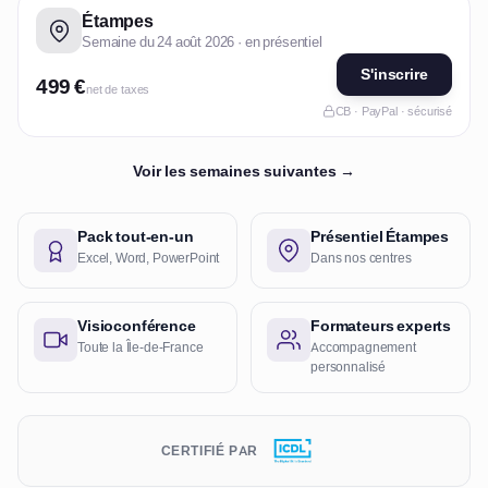
Étampes
Semaine du 24 août 2026 · en présentiel
S'inscrire
499 €
net de taxes
CB · PayPal · sécurisé
Voir les semaines suivantes →
Pack tout-en-un
Présentiel Étampes
Excel, Word, PowerPoint
Dans nos centres
Visioconférence
Formateurs experts
Toute la Île-de-France
Accompagnement
personnalisé
CERTIFIÉ PAR