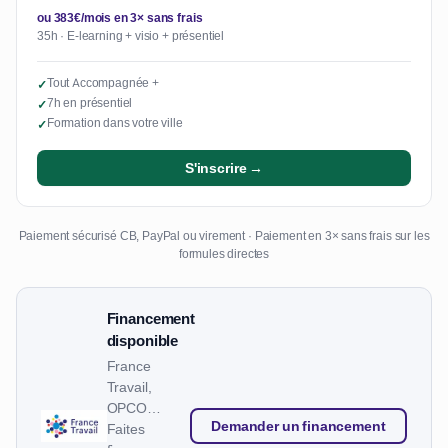
ou 383€/mois en 3× sans frais
35h · E-learning + visio + présentiel
Tout Accompagnée +
✓
7h en présentiel
✓
Formation dans votre ville
✓
S'inscrire →
Paiement sécurisé CB, PayPal ou virement · Paiement en 3× sans frais sur les
formules directes
Financement
disponible
France
Travail,
OPCO…
Demander un financement
Faites