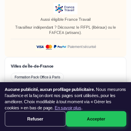
Aussi éligible France Travail
Travailleur indépendant ? Découvrez le
FIFPL
(libéraux) ou le
FAFCEA
(artisans).
Paiement sécurisé
Villes de Île-de-France
Formation Pack Office à Paris
Formation Pack Office à Nanterre
Aucune publicité, aucun profilage publicitaire.
Nous mesurons
Formation Pack Office à Créteil
l’audience et la façon dont nos pages sont utilisées, pour les
améliorer. Choix modifiable à tout moment via « Gérer les
Formation Pack Office à Aubervilliers
cookies » en bas de page.
En savoir plus
.
Formation Pack Office à Versailles
Refuser
Accepter
499€ · Voir les sessions →
Formation Pack Office à Saint-Maur-Des-Fossés
Formation Pack Office à Noisy-Le-Grand