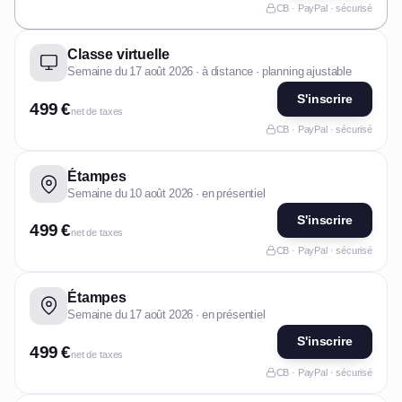
CB · PayPal · sécurisé
Classe virtuelle
Semaine du 17 août 2026 · à distance · planning ajustable
S'inscrire
499 €
net de taxes
CB · PayPal · sécurisé
Étampes
Semaine du 10 août 2026 · en présentiel
S'inscrire
499 €
net de taxes
CB · PayPal · sécurisé
Étampes
Semaine du 17 août 2026 · en présentiel
S'inscrire
499 €
net de taxes
CB · PayPal · sécurisé