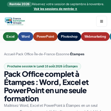
Rentrée 2026
Réservez votre session de septembre à novembre.
Voir les sessions de rentrée →
Excel
Word
PowerPoint
Photoshop
Webmarketing
Accueil
Pack Office
Île-de-France
Essonne
Étampes
›
›
›
›
Prochaine session le Lundi 10 août 2026 à Étampes
Pack Office complet à
Étampes : Word, Excel et
PowerPoint en une seule
formation
Maîtrisez Word, Excel et PowerPoint à Étampes en un seul