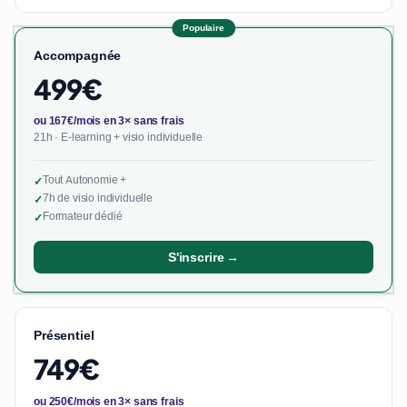
Populaire
Accompagnée
499€
ou 167€/mois en 3× sans frais
21h · E-learning + visio individuelle
Tout Autonomie +
✓
7h de visio individuelle
✓
Formateur dédié
✓
S'inscrire →
Présentiel
749€
ou 250€/mois en 3× sans frais