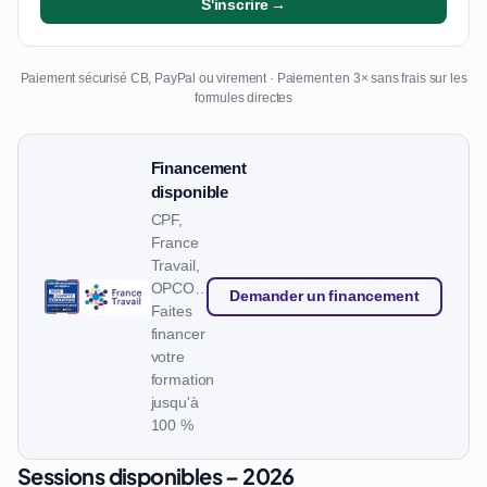
S'inscrire →
Paiement sécurisé CB, PayPal ou virement · Paiement en 3× sans frais sur les
formules directes
Financement
disponible
CPF,
France
Travail,
OPCO…
Demander un financement
Faites
financer
votre
formation
jusqu'à
100 %
Sessions disponibles – 2026