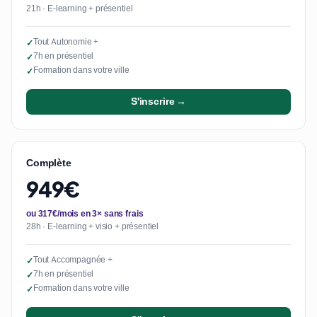
21h · E-learning + présentiel
Tout Autonomie +
✓
7h en présentiel
✓
Formation dans votre ville
✓
S'inscrire →
Complète
949€
ou 317€/mois en 3× sans frais
28h · E-learning + visio + présentiel
Tout Accompagnée +
✓
7h en présentiel
✓
Formation dans votre ville
✓