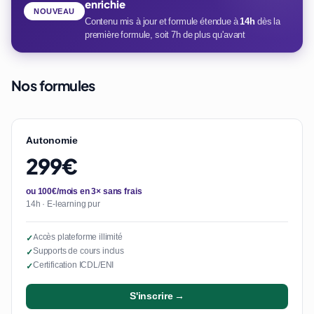
enrichie
NOUVEAU
Contenu mis à jour et formule étendue à
14h
dès la
première formule, soit 7h de plus qu'avant
Nos formules
Autonomie
299€
ou 100€/mois en 3× sans frais
14h · E-learning pur
Accès plateforme illimité
✓
Supports de cours inclus
✓
Certification ICDL/ENI
✓
S'inscrire →