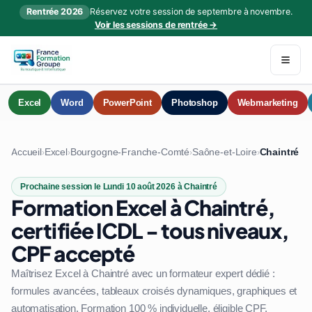
Rentrée 2026
Réservez votre session de septembre à novembre.
Voir les sessions de rentrée →
Excel
Word
PowerPoint
Photoshop
Webmarketing
Accueil
Excel
Bourgogne-Franche-Comté
Saône-et-Loire
Chaintré
›
›
›
›
Prochaine session le Lundi 10 août 2026 à Chaintré
Formation Excel à Chaintré,
certifiée ICDL - tous niveaux,
CPF accepté
Maîtrisez Excel à Chaintré avec un formateur expert dédié :
formules avancées, tableaux croisés dynamiques, graphiques et
automatisation. Formation 100 % individuelle, éligible CPF.