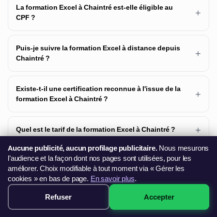
La formation Excel à Chaintré est-elle éligible au
+
CPF ?
Puis-je suivre la formation Excel à distance depuis
+
Chaintré ?
Existe-t-il une certification reconnue à l'issue de la
+
formation Excel à Chaintré ?
+
Quel est le tarif de la formation Excel à Chaintré ?
Aucune publicité, aucun profilage publicitaire.
Nous mesurons
l’audience et la façon dont nos pages sont utilisées, pour les
Quels sont les prérequis pour la formation Excel à
+
améliorer. Choix modifiable à tout moment via « Gérer les
Chaintré ?
cookies » en bas de page.
En savoir plus
.
Refuser
Accepter
299€ · Voir les sessions →
Comment s'organise concrètement la formation
+
Excel à Chaintré ?