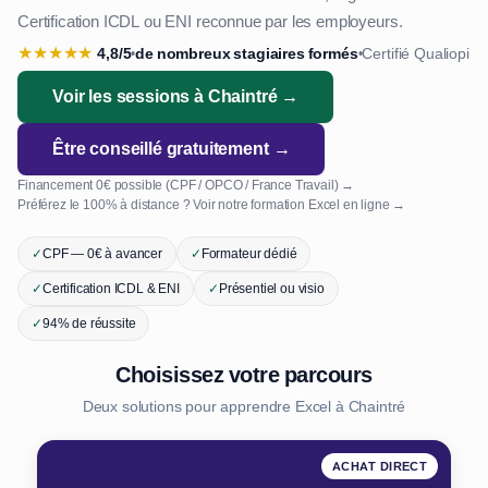
Certification ICDL ou ENI reconnue par les employeurs.
★
★
★
★
★
4,8/5
de nombreux stagiaires formés
Certifié Qualiopi
•
•
Voir les sessions à Chaintré →
Être conseillé gratuitement →
Financement 0€ possible (CPF / OPCO / France Travail) →
Préférez le 100% à distance ? Voir notre formation Excel en ligne →
✓
CPF — 0€ à avancer
✓
Formateur dédié
✓
Certification ICDL & ENI
✓
Présentiel ou visio
✓
94% de réussite
Choisissez votre parcours
Deux solutions pour apprendre Excel à Chaintré
ACHAT DIRECT