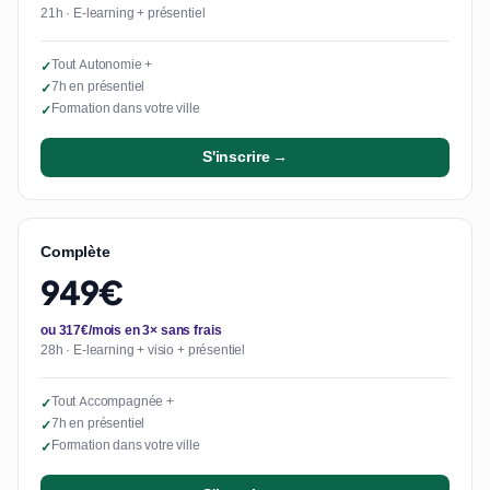
21h · E-learning + présentiel
Tout Autonomie +
✓
7h en présentiel
✓
Formation dans votre ville
✓
S'inscrire →
Complète
949€
ou 317€/mois en 3× sans frais
28h · E-learning + visio + présentiel
Tout Accompagnée +
✓
7h en présentiel
✓
Formation dans votre ville
✓