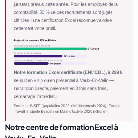
juristes) prévus cette année. Pour les employés de la
comptabilité, 59 % de ces recrutements sont jugés
difficiles : une certification Excel reconnue valorise
nettement votre profil.
Projets de recrutement 2026 — Rhône
Secrétaires bureautiques et assimilés
976 projets
Employés de la comptabilité
649 projets
Cadres administratifs, comptables et financiers (h…
465 projets
Notre formation Excel certifiante (ENI/ICDL), à 299 €
,
se suit en visio ou en présentiel à Vaulx-En-Velin —
inscription directe, paiement en 3 fois sans frais,
démarrage immédiat.
Sources : INSEE (population 2023, établissements 2024) ; France
Travail, enquête Besoins en Main-d'Œuvre 2026 (Rhône).
Notre centre de formation Excel à
Vaulx-En-Velin