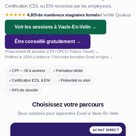
Certification ICDL ou ENI reconnue par les employeurs.
★
★
★
★
★
4,8/5
de nombreux stagiaires formés
Certifié Qualiopi
•
•
Voir les sessions à Vaulx-En-Velin →
Être conseillé gratuitement →
Financement 0€ possible (CPF / OPCO / France Travail) →
Préférez le 100% à distance ? Voir notre formation Excel en ligne →
✓
CPF — 0€ à avancer
✓
Formateur dédié
✓
Certification ICDL & ENI
✓
Présentiel ou visio
✓
94% de réussite
Choisissez votre parcours
Deux solutions pour apprendre Excel à Vaulx-En-Velin
ACHAT DIRECT