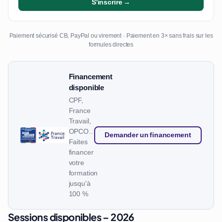
S'inscrire →
Paiement sécurisé CB, PayPal ou virement · Paiement en 3× sans frais sur les
formules directes
Financement
disponible
CPF,
France
Travail,
OPCO…
Demander un financement
Faites
financer
votre
formation
jusqu'à
100 %
Sessions disponibles – 2026