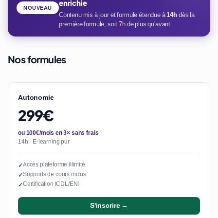
enrichie
NOUVEAU
Contenu mis à jour et formule étendue à
14h
dès la
première formule, soit 7h de plus qu'avant
Nos formules
Autonomie
299€
ou 100€/mois en 3× sans frais
14h · E-learning pur
Accès plateforme illimité
✓
Supports de cours inclus
✓
Certification ICDL/ENI
✓
S'inscrire →