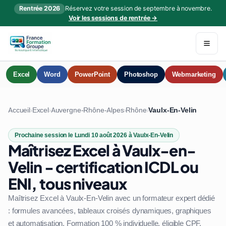
Rentrée 2026
Réservez votre session de septembre à novembre.
Voir les sessions de rentrée →
Excel
Word
PowerPoint
Photoshop
Webmarketing
Accueil
Excel
Auvergne-Rhône-Alpes
Rhône
Vaulx-En-Velin
›
›
›
›
Prochaine session le Lundi 10 août 2026 à Vaulx-En-Velin
Maîtrisez Excel à Vaulx-en-
Velin - certification ICDL ou
ENI, tous niveaux
Maîtrisez Excel à Vaulx-En-Velin avec un formateur expert dédié
: formules avancées, tableaux croisés dynamiques, graphiques
et automatisation. Formation 100 % individuelle, éligible CPF.