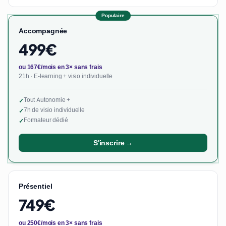
Populaire
Accompagnée
499€
ou 167€/mois en 3× sans frais
21h · E-learning + visio individuelle
Tout Autonomie +
✓
7h de visio individuelle
✓
Formateur dédié
✓
S'inscrire →
Présentiel
749€
ou 250€/mois en 3× sans frais