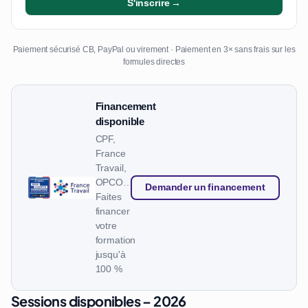
S'inscrire →
Paiement sécurisé CB, PayPal ou virement · Paiement en 3× sans frais sur les
formules directes
Financement
disponible
CPF,
France
Travail,
OPCO…
Demander un financement
Faites
financer
votre
formation
jusqu'à
100 %
Sessions disponibles – 2026