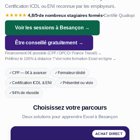
Certification ICDL ou ENI reconnue par les employeurs.
★
★
★
★
★
4,8/5
de nombreux stagiaires formés
Certifié Qualiopi
•
•
Voir les sessions à Besançon →
Être conseillé gratuitement →
Financement 0€ possible (CPF / OPCO / France Travail) →
Préférez le 100% à distance ? Voir notre formation Excel en ligne →
✓
CPF — 0€ à avancer
✓
Formateur dédié
✓
Certification ICDL & ENI
✓
Présentiel ou visio
✓
94% de réussite
Choisissez votre parcours
Deux solutions pour apprendre Excel à Besançon
ACHAT DIRECT