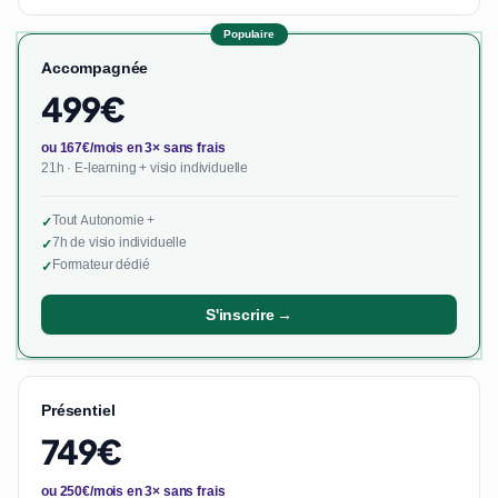
Populaire
Accompagnée
499€
ou 167€/mois en 3× sans frais
21h · E-learning + visio individuelle
Tout Autonomie +
✓
7h de visio individuelle
✓
Formateur dédié
✓
S'inscrire →
Présentiel
749€
ou 250€/mois en 3× sans frais