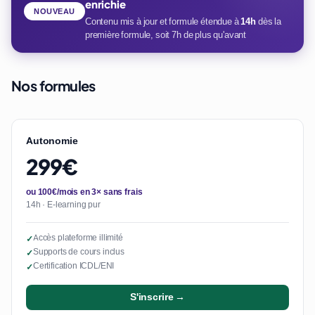
enrichie
NOUVEAU
Contenu mis à jour et formule étendue à
14h
dès la
première formule, soit 7h de plus qu'avant
Nos formules
Autonomie
299€
ou 100€/mois en 3× sans frais
14h · E-learning pur
Accès plateforme illimité
✓
Supports de cours inclus
✓
Certification ICDL/ENI
✓
S'inscrire →