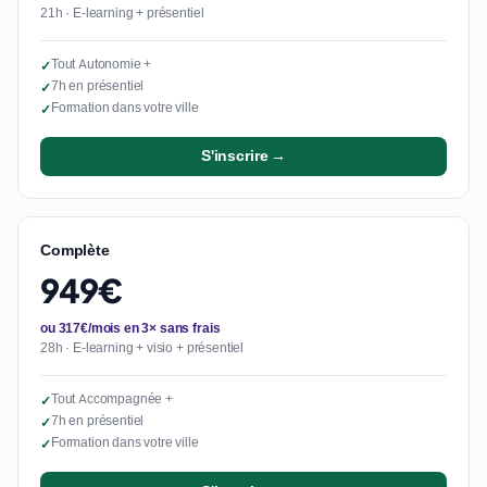
21h · E-learning + présentiel
Tout Autonomie +
✓
7h en présentiel
✓
Formation dans votre ville
✓
S'inscrire →
Complète
949€
ou 317€/mois en 3× sans frais
28h · E-learning + visio + présentiel
Tout Accompagnée +
✓
7h en présentiel
✓
Formation dans votre ville
✓