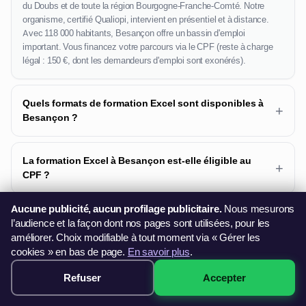
du Doubs et de toute la région Bourgogne-Franche-Comté. Notre
organisme, certifié Qualiopi, intervient en présentiel et à distance.
Avec 118 000 habitants, Besançon offre un bassin d'emploi
important. Vous financez votre parcours via le CPF (reste à charge
légal : 150 €, dont les demandeurs d'emploi sont exonérés).
Quels formats de formation Excel sont disponibles à
+
Besançon ?
La formation Excel à Besançon est-elle éligible au
+
CPF ?
Aucune publicité, aucun profilage publicitaire.
Nous mesurons
Puis-je suivre la formation Excel à distance depuis
+
l’audience et la façon dont nos pages sont utilisées, pour les
Besançon ?
améliorer. Choix modifiable à tout moment via « Gérer les
cookies » en bas de page.
En savoir plus
.
Existe-t-il une certification reconnue à l'issue de la
Refuser
Accepter
+
299€ · Voir les sessions →
formation Excel à Besançon ?