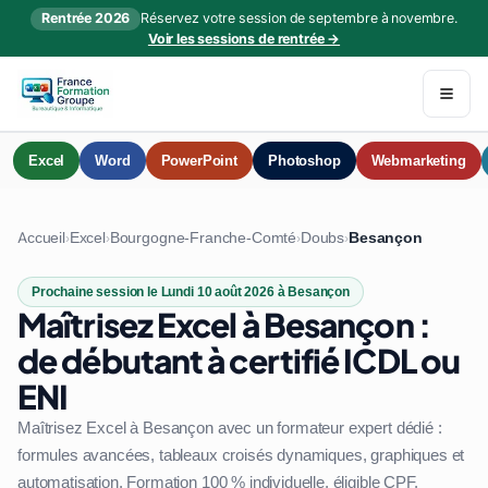
Rentrée 2026
Réservez votre session de septembre à novembre.
Voir les sessions de rentrée →
Excel
Word
PowerPoint
Photoshop
Webmarketing
Accueil
Excel
Bourgogne-Franche-Comté
Doubs
Besançon
›
›
›
›
Prochaine session le Lundi 10 août 2026 à Besançon
Maîtrisez Excel à Besançon :
de débutant à certifié ICDL ou
ENI
Maîtrisez Excel à Besançon avec un formateur expert dédié :
formules avancées, tableaux croisés dynamiques, graphiques et
automatisation. Formation 100 % individuelle, éligible CPF.