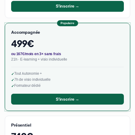
S'inscrire →
Populaire
Accompagnée
499€
ou 167€/mois en 3× sans frais
21h · E-learning + visio individuelle
Tout Autonomie +
✓
7h de visio individuelle
✓
Formateur dédié
✓
S'inscrire →
Présentiel