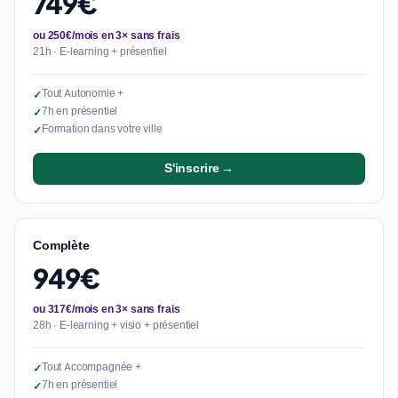
749€
ou 250€/mois en 3× sans frais
21h · E-learning + présentiel
Tout Autonomie +
✓
7h en présentiel
✓
Formation dans votre ville
✓
S'inscrire →
Complète
949€
ou 317€/mois en 3× sans frais
28h · E-learning + visio + présentiel
Tout Accompagnée +
✓
7h en présentiel
✓