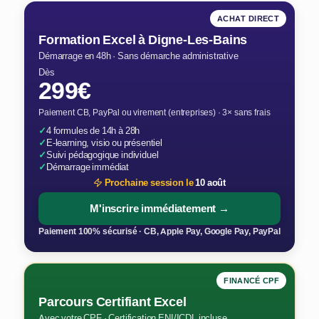
ACHAT DIRECT
Formation Excel à Digne-Les-Bains
Démarrage en 48h · Sans démarche administrative
Dès
299€
Paiement CB, PayPal ou virement (entreprises) · 3× sans frais
✓
4 formules de 14h à 28h
✓
E-learning, visio ou présentiel
✓
Suivi pédagogique individuel
✓
Démarrage immédiat
Prochaine session le
10 août
M'inscrire immédiatement →
Paiement 100% sécurisé · CB, Apple Pay, Google Pay, PayPal
FINANCÉ CPF
Parcours Certifiant Excel
Avec votre CPF · Certification ENI/ICDL incluse