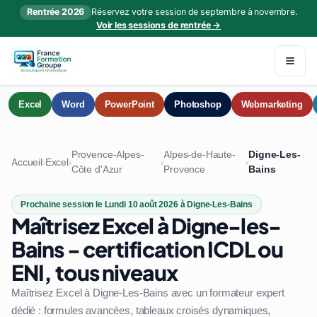
Rentrée 2026
Réservez votre session de septembre à novembre.
Voir les sessions de rentrée →
Excel
Word
PowerPoint
Photoshop
Webmarketing
Provence-Alpes-
Alpes-de-Haute-
Digne-Les-
Accueil
Excel
›
›
›
›
Côte d'Azur
Provence
Bains
Prochaine session le Lundi 10 août 2026 à Digne-Les-Bains
Maîtrisez Excel à Digne-les-
Bains - certification ICDL ou
ENI, tous niveaux
Maîtrisez Excel à Digne-Les-Bains avec un formateur expert
dédié : formules avancées, tableaux croisés dynamiques,