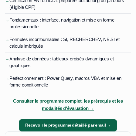
→
Certification ENI ou ICDL préparée tout au long du parcours
(éligible CPF)
→
Fondamentaux : interface, navigation et mise en forme
professionnelle
→
Formules incontournables : SI, RECHERCHEV, NB.SI et
calculs imbriqués
→
Analyse de données : tableaux croisés dynamiques et
graphiques
→
Perfectionnement : Power Query, macros VBA et mise en
forme conditionnelle
Consulter le programme complet, les prérequis et les
modalités d'évaluation →
Recevoir le programme détaillé par email →