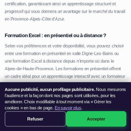
certification, garantissant ainsi un apprentissage structuré et
progressif qui vous donnera un avantage sur le marché du travail
en Provence-Alpes-Côte d'Azur.
Formation Excel : en présentiel ou à distance ?
Selon vos préférences et votre disponibilité, vous pouvez choisir
entre une formation en présentiel en salle Digne-Les-Bains ou
une formation Excel à distance depuis n'importe où dans le
Alpes-de-Haute-Provence. Les formations en présentiel offrent
un cadre idéal pour un apprentissage interactif avec un formateur
dédié. Elles sont particulièrement adaptées aux professionnels de
Aucune publicité, aucun profilage publicitaire.
Nous mesurons
Digne-Les-Bains souhaitant bénéficier d'un accompagnement sur
l’audience et la façon dont nos pages sont utilisées, pour les
mesure.
améliorer. Choix modifiable à tout moment via « Gérer les
cookies » en bas de page.
En savoir plus
.
À l'inverse, une formation Excel en ligne Provence-Alpes-Côte
Refuser
Accepter
299€ · Voir les sessions →
d'Azur permet de se former à son rythme, où que l'on soit dans le
Alpes-de-Haute-Provence. C'est une option idéale pour les