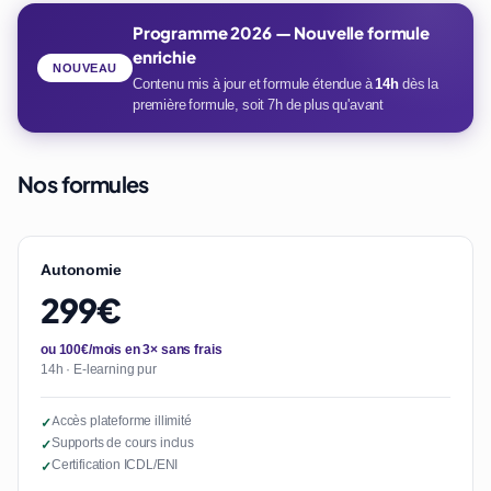
Programme 2026 — Nouvelle formule
enrichie
NOUVEAU
Contenu mis à jour et formule étendue à
14h
dès la
première formule, soit 7h de plus qu'avant
Nos formules
Autonomie
299€
ou 100€/mois en 3× sans frais
14h · E-learning pur
Accès plateforme illimité
✓
Supports de cours inclus
✓
Certification ICDL/ENI
✓