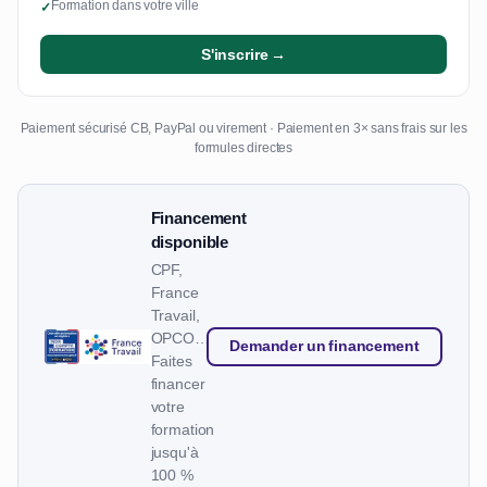
Formation dans votre ville
✓
S'inscrire →
Paiement sécurisé CB, PayPal ou virement · Paiement en 3× sans frais sur les
formules directes
Financement
disponible
CPF,
France
Travail,
OPCO…
Demander un financement
Faites
financer
votre
formation
jusqu'à
100 %