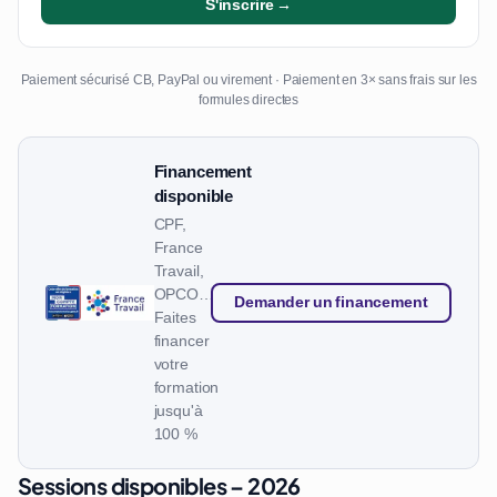
S'inscrire →
Paiement sécurisé CB, PayPal ou virement · Paiement en 3× sans frais sur les
formules directes
Financement
disponible
CPF,
France
Travail,
OPCO…
Demander un financement
Faites
financer
votre
formation
jusqu'à
100 %
Sessions disponibles – 2026