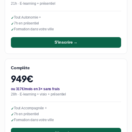
21h · E-learning + présentiel
Tout Autonomie +
✓
7h en présentiel
✓
Formation dans votre ville
✓
S'inscrire →
Complète
949€
ou 317€/mois en 3× sans frais
28h · E-learning + visio + présentiel
Tout Accompagnée +
✓
7h en présentiel
✓
Formation dans votre ville
✓