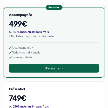
Populaire
Accompagnée
499€
ou 167€/mois en 3× sans frais
21h · E-learning + visio individuelle
Tout Autonomie +
✓
7h de visio individuelle
✓
Formateur dédié
✓
S'inscrire →
Présentiel
749€
ou 250€/mois en 3× sans frais