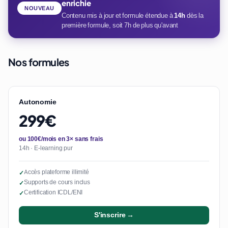
enrichie
NOUVEAU
Contenu mis à jour et formule étendue à
14h
dès la
première formule, soit 7h de plus qu'avant
Nos formules
Autonomie
299€
ou 100€/mois en 3× sans frais
14h · E-learning pur
Accès plateforme illimité
✓
Supports de cours inclus
✓
Certification ICDL/ENI
✓
S'inscrire →