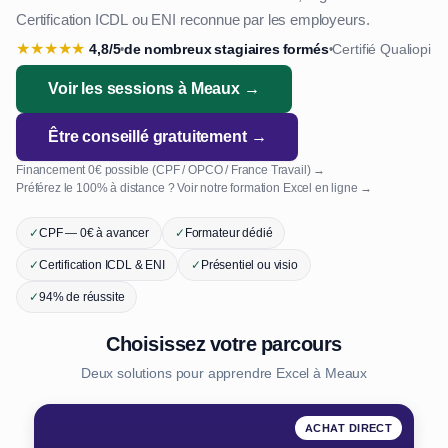
Certification ICDL ou ENI reconnue par les employeurs.
★
★
★
★
★
4,8/5
de nombreux stagiaires formés
Certifié Qualiopi
•
•
Voir les sessions à Meaux →
Être conseillé gratuitement →
Financement 0€ possible (CPF / OPCO / France Travail) →
Préférez le 100% à distance ? Voir notre formation Excel en ligne →
✓
CPF — 0€ à avancer
✓
Formateur dédié
✓
Certification ICDL & ENI
✓
Présentiel ou visio
✓
94% de réussite
Choisissez votre parcours
Deux solutions pour apprendre Excel à Meaux
ACHAT DIRECT