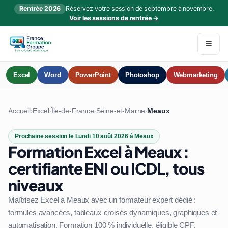
Rentrée 2026
Réservez votre session de septembre à novembre.
Voir les sessions de rentrée →
Excel
Word
PowerPoint
Photoshop
Webmarketing
Accueil
Excel
Île-de-France
Seine-et-Marne
Meaux
›
›
›
›
Prochaine session le Lundi 10 août 2026 à Meaux
Formation Excel à Meaux :
certifiante ENI ou ICDL, tous
niveaux
Maîtrisez Excel à Meaux avec un formateur expert dédié :
formules avancées, tableaux croisés dynamiques, graphiques et
automatisation. Formation 100 % individuelle, éligible CPF.