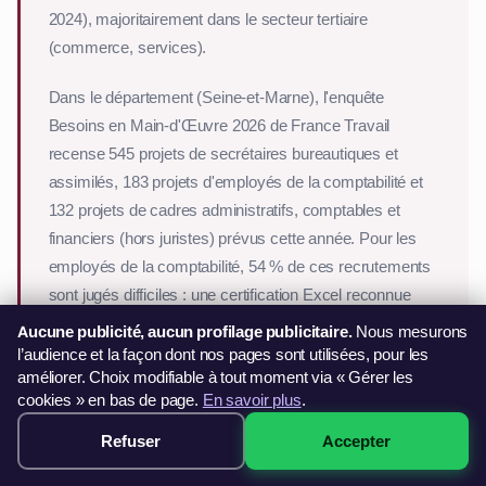
2024), majoritairement dans le secteur tertiaire
(commerce, services).
Dans le département (Seine-et-Marne), l'enquête
Besoins en Main-d'Œuvre 2026 de France Travail
recense 545 projets de secrétaires bureautiques et
assimilés, 183 projets d'employés de la comptabilité et
132 projets de cadres administratifs, comptables et
financiers (hors juristes) prévus cette année. Pour les
employés de la comptabilité, 54 % de ces recrutements
sont jugés difficiles : une certification Excel reconnue
valorise nettement votre profil.
Aucune publicité, aucun profilage publicitaire.
Nous mesurons
l’audience et la façon dont nos pages sont utilisées, pour les
Projets de recrutement 2026 — Seine-et-Marne
améliorer. Choix modifiable à tout moment via « Gérer les
Secrétaires bureautiques et assimilés
545 projets
cookies » en bas de page.
En savoir plus
.
Employés de la comptabilité
183 projets
Refuser
Accepter
Cadres administratifs, comptables et financiers (h…
299€ · Voir les sessions →
132 projets
Notre formation Excel certifiante (ENI/ICDL), à 299 €
,