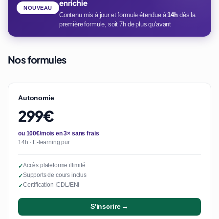
enrichie
NOUVEAU
Contenu mis à jour et formule étendue à
14h
dès la
première formule, soit 7h de plus qu'avant
Nos formules
Autonomie
299€
ou 100€/mois en 3× sans frais
14h · E-learning pur
Accès plateforme illimité
✓
Supports de cours inclus
✓
Certification ICDL/ENI
✓
S'inscrire →