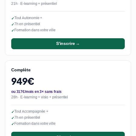
21h · E-learning + présentiel
Tout Autonomie +
✓
7h en présentiel
✓
Formation dans votre ville
✓
S'inscrire →
Complète
949€
ou 317€/mois en 3× sans frais
28h · E-learning + visio + présentiel
Tout Accompagnée +
✓
7h en présentiel
✓
Formation dans votre ville
✓