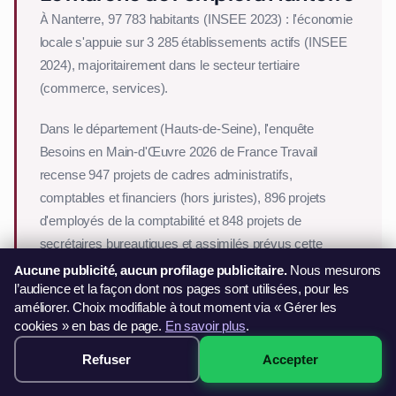
À Nanterre, 97 783 habitants (INSEE 2023) : l'économie
locale s'appuie sur 3 285 établissements actifs (INSEE
2024), majoritairement dans le secteur tertiaire
(commerce, services).
Dans le département (Hauts-de-Seine), l'enquête
Besoins en Main-d'Œuvre 2026 de France Travail
recense 947 projets de cadres administratifs,
comptables et financiers (hors juristes), 896 projets
d'employés de la comptabilité et 848 projets de
secrétaires bureautiques et assimilés prévus cette
année. Pour les employés de la comptabilité, 35 % de
Aucune publicité, aucun profilage publicitaire.
Nous mesurons
ces recrutements sont jugés difficiles : une certification
l’audience et la façon dont nos pages sont utilisées, pour les
améliorer. Choix modifiable à tout moment via « Gérer les
Excel reconnue valorise nettement votre profil.
cookies » en bas de page.
En savoir plus
.
Projets de recrutement 2026 — Hauts-de-Seine
Refuser
Accepter
299€ · Voir les sessions →
Cadres administratifs, comptables et financiers (h…
947 projets
Employés de la comptabilité
896 projets