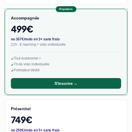
Populaire
Accompagnée
499€
ou 167€/mois en 3× sans frais
21h · E-learning + visio individuelle
Tout Autonomie +
✓
7h de visio individuelle
✓
Formateur dédié
✓
S'inscrire →
Présentiel
749€
ou 250€/mois en 3× sans frais