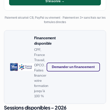
S'inscrire →
Paiement sécurisé CB, PayPal ou virement · Paiement en 3× sans frais sur les
formules directes
Financement
disponible
CPF,
France
Travail,
OPCO…
Demander un financement
Faites
financer
votre
formation
jusqu'à
100 %
Sessions disponibles – 2026