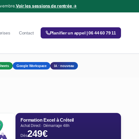
ovembre.
Voir les sessions de rentrée →
prises
Contact
Planifier un appel | 06 44 60 79 11
heets
Google Workspace
IA · nouveau
Formation Excel à Créteil
Achat Direct · Démarrage 48h
249€
Dès