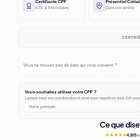
Certifiante CPF
Présentiel Crétei
ICDL & ENI incluses
Dans nos centres
CERTIFI
Vous ne trouvez pas de date qui vous convient ?
Vous souhaitez utiliser votre CPF ?
Laissez-nous vos coordonnées et nous vous rappelons sous 24h pou
Ce que dise
★
★
★
★
★
4.8/5
su