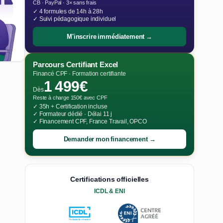
CB · PayPal · 3× sans frais
✓ 4 formules de 14h à 28h
✓ Suivi pédagogique individuel
M'inscrire immédiatement →
Parcours Certifiant Excel
Financé CPF · Formation certifiante
1 499€
Dès
Reste à charge 150€ avec CPF
✓ 35h + Certification incluse
✓ Formateur dédié · Délai 11 j
✓ Financement CPF, France Travail, OPCO
Demander mon financement →
Certifications officielles
ICDL & ENI