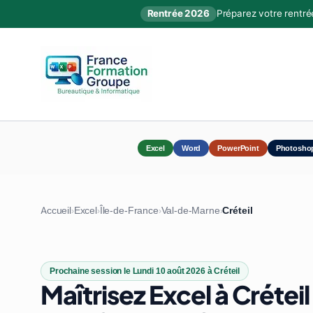
Rentrée 2026
Préparez votre rentré
Excel
Word
PowerPoint
Photosho
Accueil
Excel
Île-de-France
Val-de-Marne
Créteil
›
›
›
›
Prochaine session le Lundi 10 août 2026 à Créteil
Maîtrisez Excel à Créteil