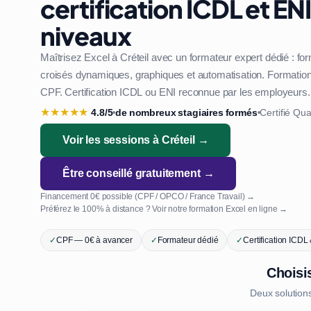
certification ICDL et ENI
niveaux
Maîtrisez Excel à Créteil avec un formateur expert dédié : f
croisés dynamiques, graphiques et automatisation. Formation 1
CPF. Certification ICDL ou ENI reconnue par les employeurs.
★
★
★
★
★
4.8/5
de nombreux stagiaires formés
Certifié Qua
•
•
Voir les sessions à Créteil →
Être conseillé gratuitement →
Financement 0€ possible (CPF / OPCO / France Travail) →
Préférez le 100% à distance ? Voir notre formation Excel en ligne →
✓
CPF — 0€ à avancer
✓
Formateur dédié
✓
Certification ICDL
Choisi
Deux solution