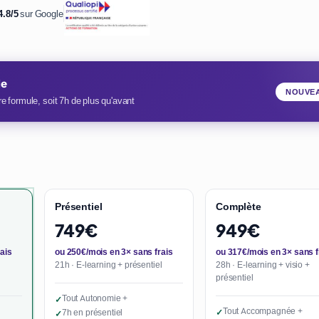
4.8/5
sur Google
ie
NOUVE
e formule, soit 7h de plus qu'avant
Présentiel
Complète
749€
949€
ais
ou 250€/mois en 3× sans frais
ou 317€/mois en 3× sans f
21h · E-learning + présentiel
28h · E-learning + visio +
présentiel
Tout Autonomie +
✓
Tout Accompagnée +
7h en présentiel
✓
✓