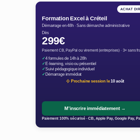
ACHAT DI
Formation Excel à Créteil
Démarrage en 48h · Sans démarche administrative
Dès
299€
Paiement CB, PayPal ou virement (entreprises) · 3× sans fr
✓
4 formules de 14h à 28h
✓
E-learning, visio ou présentiel
✓
Suivi pédagogique individuel
✓
Démarrage immédiat
Prochaine session le
10 août
M'inscrire immédiatement →
Paiement 100% sécurisé · CB, Apple Pay, Google Pay, P