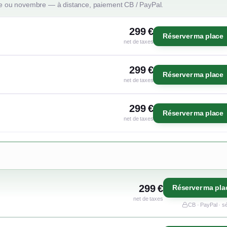
e ou novembre — à distance, paiement CB / PayPal.
299 €
Réserver ma place
net de taxes
299 €
Réserver ma place
net de taxes
299 €
Réserver ma place
net de taxes
299 €
Réserver ma pla
net de taxes
CB · PayPal · s