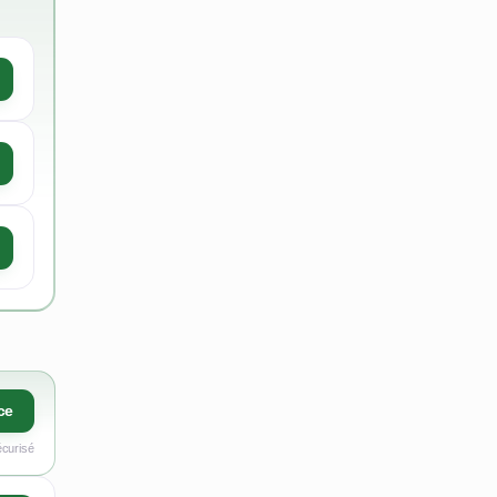
ce
écurisé