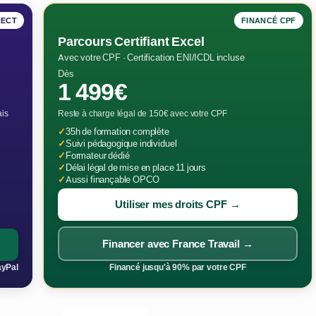
RECT
FINANCÉ CPF
Parcours Certifiant Excel
Avec votre CPF · Certification ENI/ICDL incluse
Dès
1 499€
ais
Reste à charge légal de 150€ avec votre CPF
✓
35h de formation complète
✓
Suivi pédagogique individuel
✓
Formateur dédié
✓
Délai légal de mise en place 11 jours
✓
Aussi finançable OPCO
Utiliser mes droits CPF →
Financer avec France Travail →
ayPal
Financé jusqu'à 90% par votre CPF