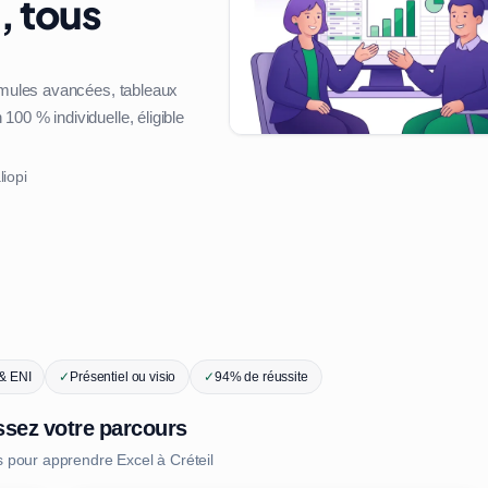
, tous
ormules avancées, tableaux
00 % individuelle, éligible
liopi
 & ENI
✓
Présentiel ou visio
✓
94% de réussite
ssez votre parcours
s pour apprendre Excel à Créteil