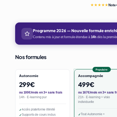
★★★★★
Note 
Programme 2026 — Nouvelle formule enrich
Contenu mis à jour et formule étendue à
14h
dès la premièr
Nos formules
Populaire
Autonomie
Accompagnée
299€
499€
ou 100€/mois en 3× sans frais
ou 167€/mois en 3× sans fr
14h · E-learning pur
21h · E-learning + visio
individuelle
Accès plateforme illimité
✓
Tout Autonomie +
Supports de cours inclus
✓
✓