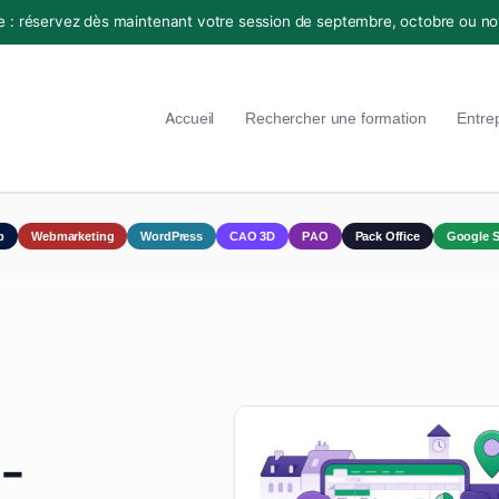
e : réservez dès maintenant votre session de septembre, octobre ou n
Accueil
Rechercher une formation
Entre
p
Webmarketing
WordPress
CAO 3D
PAO
Pack Office
Google S
 -