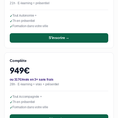
21h · E-learning + présentiel
Tout Autonomie +
✓
7h en présentiel
✓
Formation dans votre ville
✓
S'inscrire →
Complète
949€
ou 317€/mois en 3× sans frais
28h · E-learning + visio + présentiel
Tout Accompagnée +
✓
7h en présentiel
✓
Formation dans votre ville
✓