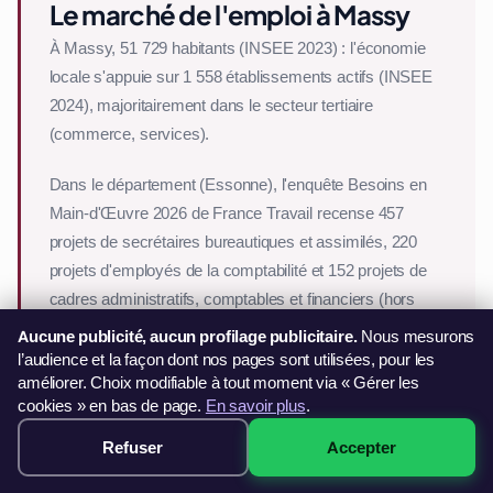
Le marché de l'emploi à Massy
À Massy, 51 729 habitants (INSEE 2023) : l'économie
locale s'appuie sur 1 558 établissements actifs (INSEE
2024), majoritairement dans le secteur tertiaire
(commerce, services).
Dans le département (Essonne), l'enquête Besoins en
Main-d'Œuvre 2026 de France Travail recense 457
projets de secrétaires bureautiques et assimilés, 220
projets d'employés de la comptabilité et 152 projets de
cadres administratifs, comptables et financiers (hors
juristes) prévus cette année. Pour les employés de la
Aucune publicité, aucun profilage publicitaire.
Nous mesurons
comptabilité, 25 % de ces recrutements sont jugés
l’audience et la façon dont nos pages sont utilisées, pour les
améliorer. Choix modifiable à tout moment via « Gérer les
difficiles : une certification Excel reconnue valorise
cookies » en bas de page.
En savoir plus
.
nettement votre profil.
Refuser
Accepter
299€ · Voir les sessions →
Projets de recrutement 2026 — Essonne
Secrétaires bureautiques et assimilés
457 projets