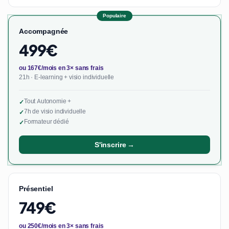
Populaire
Accompagnée
499€
ou 167€/mois en 3× sans frais
21h · E-learning + visio individuelle
Tout Autonomie +
✓
7h de visio individuelle
✓
Formateur dédié
✓
S'inscrire →
Présentiel
749€
ou 250€/mois en 3× sans frais