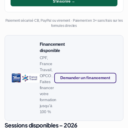
S'inscrire →
Paiement sécurisé CB, PayPal ou virement · Paiement en 3× sans frais sur les
formules directes
Financement
disponible
CPF,
France
Travail,
OPCO…
Demander un financement
Faites
financer
votre
formation
jusqu'à
100 %
Sessions disponibles – 2026