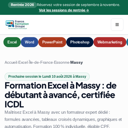
Rentrée 2026
Réservez votre session de septembre à novembre.
Voir les sessions de rentrée →
Excel
Word
PowerPoint
Photoshop
Webmarketing
Accueil
Excel
Île-de-France
Essonne
Massy
›
›
›
›
Prochaine session le Lundi 10 août 2026 à Massy
Formation Excel à Massy : de
débutant à avancé, certifiée
ICDL
Maîtrisez Excel à Massy avec un formateur expert dédié :
formules avancées, tableaux croisés dynamiques, graphiques et
automatisation. Formation 100 % individuelle, éligible CPF.