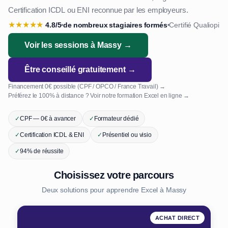
Certification ICDL ou ENI reconnue par les employeurs.
★
★
★
★
★
4.8/5
de nombreux stagiaires formés
Certifié Qualiopi
•
•
Voir les sessions à Massy →
Être conseillé gratuitement →
Financement 0€ possible (CPF / OPCO / France Travail) →
Préférez le 100% à distance ? Voir notre formation Excel en ligne →
✓
CPF — 0€ à avancer
✓
Formateur dédié
✓
Certification ICDL & ENI
✓
Présentiel ou visio
✓
94% de réussite
Choisissez votre parcours
Deux solutions pour apprendre Excel à Massy
ACHAT DIRECT