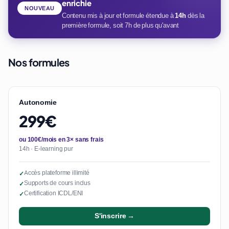
enrichie
NOUVEAU
Contenu mis à jour et formule étendue à
14h
dès la
première formule, soit 7h de plus qu'avant
Nos formules
Autonomie
299€
ou 100€/mois en 3× sans frais
14h · E-learning pur
Accès plateforme illimité
✓
Supports de cours inclus
✓
Certification ICDL/ENI
✓
S'inscrire →