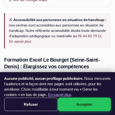
Accessibilité aux personnes en situation de handicap :
nos centres sont accessibles aux personnes en situation de
handicap. Notre référente accessibilité étudie toute demande
d'adaptation pédagogique ou matérielle au
06 44 60 79 11
.
En savoir plus
Formation Excel Le Bourget (Seine-Saint-
Denis) : Élargissez vos compétences
Dans un environnement professionnel où la maîtrise des outils
Aucune publicité, aucun profilage publicitaire.
Nous mesurons
bureautiques est essentielle, Excel s'impose comme un logiciel
l’audience et la façon dont nos pages sont utilisées, pour les
améliorer. Choix modifiable à tout moment via « Gérer les
incontournable Le Bourget. Que ce soit pour analyser des
cookies » en bas de page.
En savoir plus
.
données, automatiser des tâches répétitives ou optimiser la
gestion de projets, une formation Excel certifiante en Île-de-
Refuser
Accepter
299€ · Voir les sessions →
France est un atout majeur.