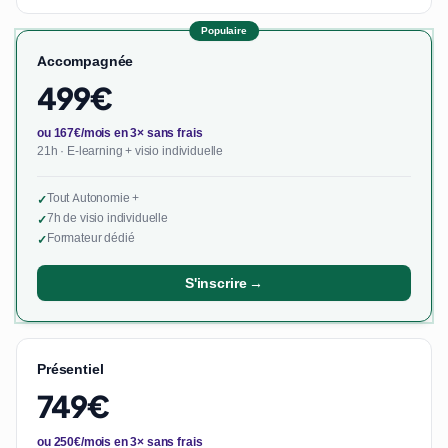
Populaire
Accompagnée
499€
ou 167€/mois en 3× sans frais
21h · E-learning + visio individuelle
Tout Autonomie +
✓
7h de visio individuelle
✓
Formateur dédié
✓
S'inscrire →
Présentiel
749€
ou 250€/mois en 3× sans frais