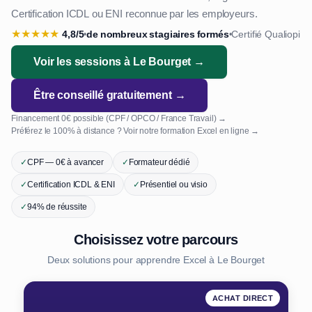
Certification ICDL ou ENI reconnue par les employeurs.
★
★
★
★
★
4,8/5
de nombreux stagiaires formés
Certifié Qualiopi
•
•
Voir les sessions à Le Bourget →
Être conseillé gratuitement →
Financement 0€ possible (CPF / OPCO / France Travail) →
Préférez le 100% à distance ? Voir notre formation Excel en ligne →
✓
CPF — 0€ à avancer
✓
Formateur dédié
✓
Certification ICDL & ENI
✓
Présentiel ou visio
✓
94% de réussite
Choisissez votre parcours
Deux solutions pour apprendre Excel à Le Bourget
ACHAT DIRECT