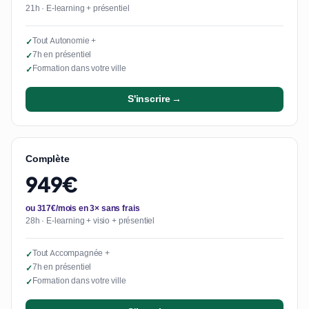
21h · E-learning + présentiel
Tout Autonomie +
✓
7h en présentiel
✓
Formation dans votre ville
✓
S'inscrire →
Complète
949€
ou 317€/mois en 3× sans frais
28h · E-learning + visio + présentiel
Tout Accompagnée +
✓
7h en présentiel
✓
Formation dans votre ville
✓