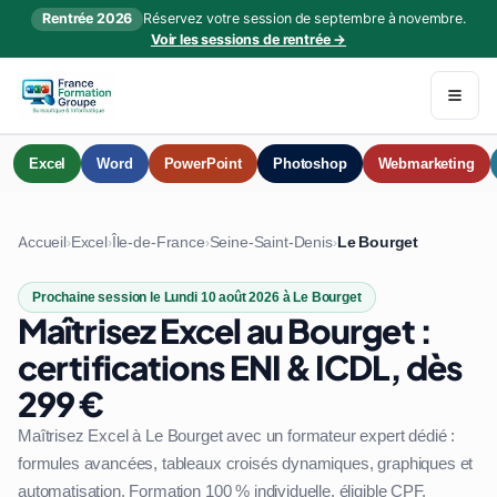
Rentrée 2026
Réservez votre session de septembre à novembre.
Voir les sessions de rentrée →
Excel
Word
PowerPoint
Photoshop
Webmarketing
Accueil
Excel
Île-de-France
Seine-Saint-Denis
Le Bourget
›
›
›
›
Prochaine session le Lundi 10 août 2026 à Le Bourget
Maîtrisez Excel au Bourget :
certifications ENI & ICDL, dès
299 €
Maîtrisez Excel à Le Bourget avec un formateur expert dédié :
formules avancées, tableaux croisés dynamiques, graphiques et
automatisation. Formation 100 % individuelle, éligible CPF.