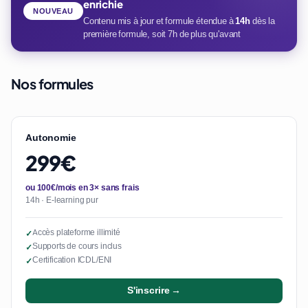
enrichie
NOUVEAU
Contenu mis à jour et formule étendue à
14h
dès la
première formule, soit 7h de plus qu'avant
Nos formules
Autonomie
299€
ou 100€/mois en 3× sans frais
14h · E-learning pur
Accès plateforme illimité
✓
Supports de cours inclus
✓
Certification ICDL/ENI
✓
S'inscrire →