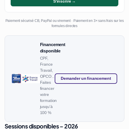
S'inscrire →
Paiement sécurisé CB, PayPal ou virement · Paiement en 3× sans frais sur les
formules directes
Financement
disponible
CPF,
France
Travail,
OPCO…
Demander un financement
Faites
financer
votre
formation
jusqu'à
100 %
Sessions disponibles – 2026