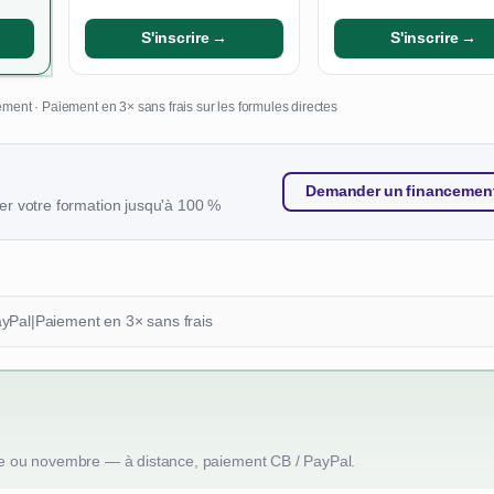
S'inscrire →
S'inscrire →
ment · Paiement en 3× sans frais sur les formules directes
Demander un financemen
r votre formation jusqu'à 100 %
ayPal
|
Paiement en 3× sans frais
e ou novembre — à distance, paiement CB / PayPal.