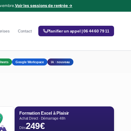
ovembre.
Voir les sessions de rentrée →
prises
Contact
Planifier un appel | 06 44 60 79 11
heets
Google Workspace
IA · nouveau
Formation Excel à Plaisir
Achat Direct · Démarrage 48h
249€
Dès