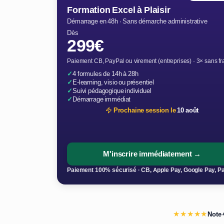
Formation Excel à Plaisir
Démarrage en 48h · Sans démarche administrative
Dès
299€
Paiement CB, PayPal ou virement (entreprises) · 3× sans fr
✓
4 formules de 14h à 28h
✓
E-learning, visio ou présentiel
✓
Suivi pédagogique individuel
✓
Démarrage immédiat
Prochaine session le
10 août
M'inscrire immédiatement →
Paiement 100% sécurisé · CB, Apple Pay, Google Pay, P
★★★★★
Note 