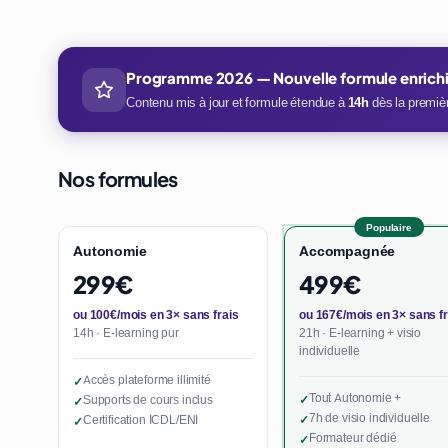
Programme 2026 — Nouvelle formule enrich
Contenu mis à jour et formule étendue à
14h
dès la premièr
Nos formules
Populaire
Autonomie
Accompagnée
299€
499€
ou 100€/mois en 3× sans frais
ou 167€/mois en 3× sans fr
14h · E-learning pur
21h · E-learning + visio
individuelle
Accès plateforme illimité
✓
Tout Autonomie +
Supports de cours inclus
✓
✓
7h de visio individuelle
Certification ICDL/ENI
✓
✓
Formateur dédié
✓