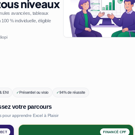
 tous niveaux
ormules avancées, tableaux
00 % individuelle, éligible
liopi
 & ENI
✓
Présentiel ou visio
✓
94% de réussite
ssez votre parcours
s pour apprendre Excel à Plaisir
RECT
FINANCÉ CPF