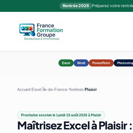
Rentrée 2026
Préparez votre rentré
Excel
Word
PowerPoint
Photosho
Accueil
Excel
Île-de-France
Yvelines
Plaisir
›
›
›
›
Prochaine session le Lundi 10 août 2026 à Plaisir
Maîtrisez Excel à Plaisir