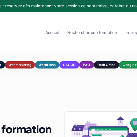
e : réservez dès maintenant votre session de septembre, octobre ou n
Accueil
Rechercher une formation
Entre
p
Webmarketing
WordPress
CAO 3D
PAO
Pack Office
Google S
 : formation