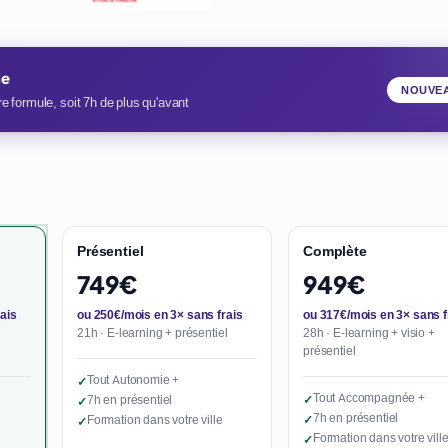
ie
NOUVE
e formule, soit 7h de plus qu'avant
Présentiel
Complète
749€
949€
ais
ou 250€/mois en 3× sans frais
ou 317€/mois en 3× sans f
21h · E-learning + présentiel
28h · E-learning + visio +
présentiel
Tout Autonomie +
✓
Tout Accompagnée +
7h en présentiel
✓
✓
7h en présentiel
Formation dans votre ville
✓
✓
Formation dans votre vill
✓