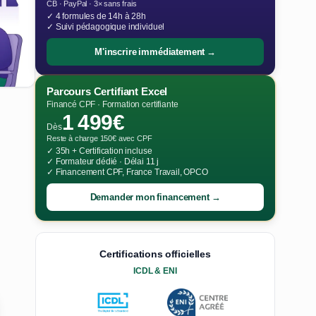
CB · PayPal · 3× sans frais
✓ 4 formules de 14h à 28h
✓ Suivi pédagogique individuel
M'inscrire immédiatement →
Parcours Certifiant Excel
Financé CPF · Formation certifiante
1 499€
Dès
Reste à charge 150€ avec CPF
✓ 35h + Certification incluse
✓ Formateur dédié · Délai 11 j
✓ Financement CPF, France Travail, OPCO
Demander mon financement →
Certifications officielles
ICDL & ENI