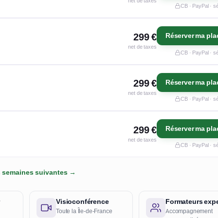
net de taxes
CB · PayPal · s
299 €
Réserver ma pla
net de taxes
CB · PayPal · s
299 €
Réserver ma pla
net de taxes
CB · PayPal · s
299 €
Réserver ma pla
net de taxes
CB · PayPal · s
es semaines suivantes →
r
Visioconférence
Formateurs expe
Toute la Île-de-France
Accompagnement