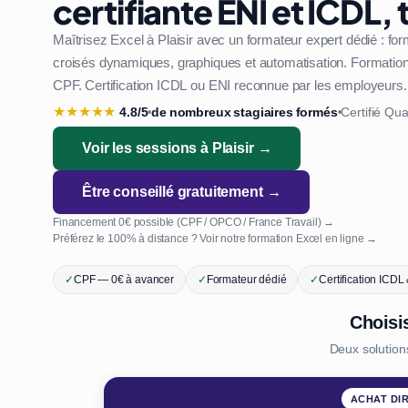
certifiante ENI et ICDL,
Maîtrisez Excel à Plaisir avec un formateur expert dédié : f
croisés dynamiques, graphiques et automatisation. Formation 1
CPF. Certification ICDL ou ENI reconnue par les employeurs.
★
★
★
★
★
4.8/5
de nombreux stagiaires formés
Certifié Qua
•
•
Voir les sessions à Plaisir →
Être conseillé gratuitement →
Financement 0€ possible (CPF / OPCO / France Travail) →
Préférez le 100% à distance ? Voir notre formation Excel en ligne →
✓
CPF — 0€ à avancer
✓
Formateur dédié
✓
Certification ICDL
Choisi
Deux solution
ACHAT DI