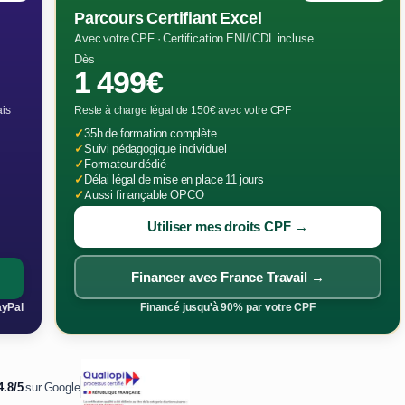
Parcours Certifiant Excel
Avec votre CPF · Certification ENI/ICDL incluse
Dès
1 499€
ais
Reste à charge légal de 150€ avec votre CPF
✓
35h de formation complète
✓
Suivi pédagogique individuel
✓
Formateur dédié
✓
Délai légal de mise en place 11 jours
✓
Aussi finançable OPCO
Utiliser mes droits CPF →
Financer avec France Travail →
ayPal
Financé jusqu'à 90% par votre CPF
4.8/5
sur Google