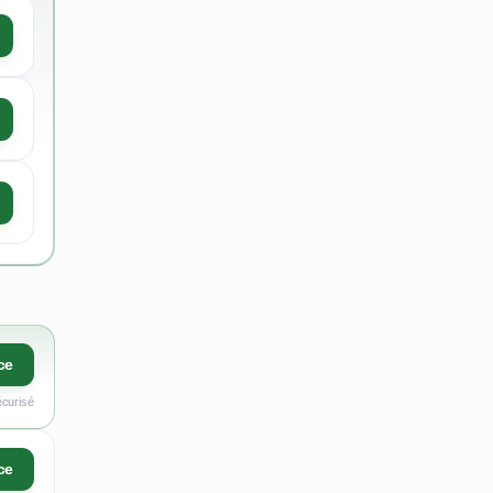
ce
écurisé
ce