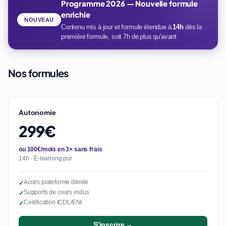
Programme 2026 — Nouvelle formule
enrichie
NOUVEAU
Contenu mis à jour et formule étendue à
14h
dès la
première formule, soit 7h de plus qu'avant
Nos formules
Autonomie
299€
ou 100€/mois en 3× sans frais
14h · E-learning pur
Accès plateforme illimité
✓
Supports de cours inclus
✓
Certification ICDL/ENI
✓
S'inscrire →