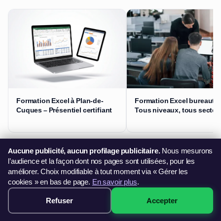
Formation Excel à Plan-de-
Formation Excel bureautiq
Cuques – Présentiel certifiant
Tous niveaux, tous secteu
Questions fréquentes
Aucune publicité, aucun profilage publicitaire.
Nous mesurons
l’audience et la façon dont nos pages sont utilisées, pour les
améliorer. Choix modifiable à tout moment via « Gérer les
Pourquoi suivre une formation Excel à Plan-de-
+
cookies » en bas de page.
En savoir plus
.
Cuques ?
Refuser
Accepter
299€ · Voir les sessions →
Que vous soyez en reconversion ou en montée de compétences,
Plan-de-Cuques et le Bouches-du-Rhône offrent un environnement