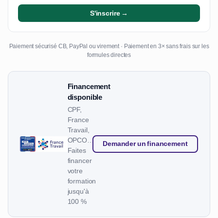
S'inscrire →
Paiement sécurisé CB, PayPal ou virement · Paiement en 3× sans frais sur les
formules directes
Financement
disponible
CPF,
France
Travail,
OPCO…
Demander un financement
Faites
financer
votre
formation
jusqu'à
100 %