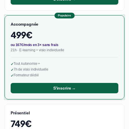
Populaire
Accompagnée
499€
ou 167€/mois en 3× sans frais
21h · E-learning + visio individuelle
Tout Autonomie +
✓
7h de visio individuelle
✓
Formateur dédié
✓
S'inscrire →
Présentiel
749€