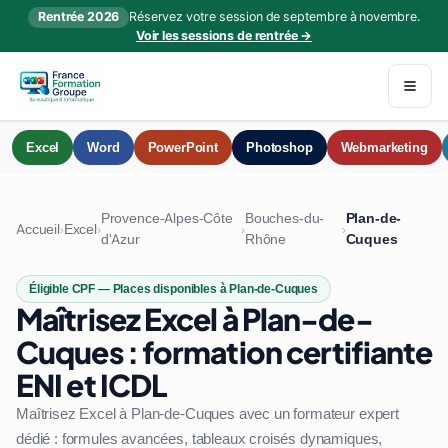
Rentrée 2026
Réservez votre session de septembre à novembre.
Voir les sessions de rentrée →
Excel
Word
PowerPoint
Photoshop
Webmarketing
Provence-Alpes-Côte
Bouches-du-
Plan-de-
Accueil
Excel
›
›
›
›
d'Azur
Rhône
Cuques
Éligible CPF — Places disponibles à Plan-de-Cuques
Maîtrisez Excel à Plan-de-
Cuques : formation certifiante
ENI et ICDL
Maîtrisez Excel à Plan-de-Cuques avec un formateur expert
dédié : formules avancées, tableaux croisés dynamiques,