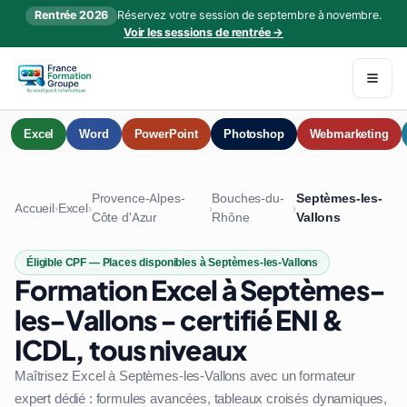
Rentrée 2026
Réservez votre session de septembre à novembre.
Voir les sessions de rentrée →
Excel
Word
PowerPoint
Photoshop
Webmarketing
Provence-Alpes-
Bouches-du-
Septèmes-les-
Accueil
Excel
›
›
›
›
Côte d'Azur
Rhône
Vallons
Éligible CPF — Places disponibles à Septèmes-les-Vallons
Formation Excel à Septèmes-
les-Vallons - certifié ENI &
ICDL, tous niveaux
Maîtrisez Excel à Septèmes-les-Vallons avec un formateur
expert dédié : formules avancées, tableaux croisés dynamiques,