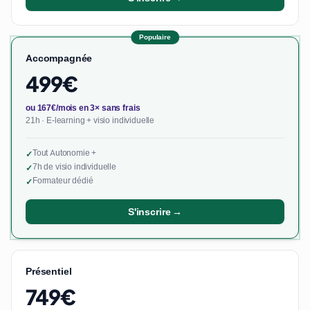
Populaire
Accompagnée
499€
ou 167€/mois en 3× sans frais
21h · E-learning + visio individuelle
Tout Autonomie +
✓
7h de visio individuelle
✓
Formateur dédié
✓
S'inscrire →
Présentiel
749€