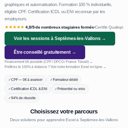
graphiques et automatisation. Formation 100 % individuelle,
éligible CPF. Certification ICDL ou ENI reconnue par les
employeurs.
★
★
★
★
★
4,8/5
de nombreux stagiaires formés
Certifié Qualiopi
•
•
Voir les sessions à Septèmes-les-Vallons →
Être conseillé gratuitement →
Financement 0€ possible (CPF / OPCO / France Travail) →
Préférez le 100% à distance ? Voir notre formation Excel en ligne →
✓
CPF — 0€ à avancer
✓
Formateur dédié
✓
Certification ICDL & ENI
✓
Présentiel ou visio
✓
94% de réussite
Choisissez votre parcours
Deux solutions pour apprendre Excel à Septèmes-les-Vallons