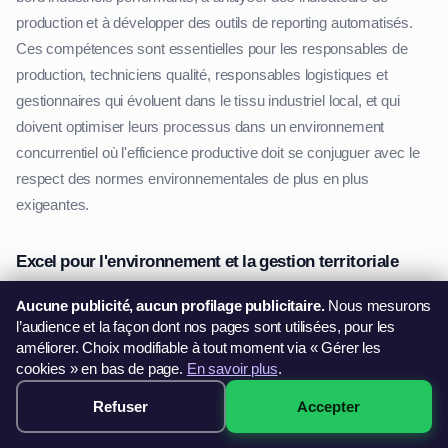
production et à développer des outils de reporting automatisés.
Ces compétences sont essentielles pour les responsables de
production, techniciens qualité, responsables logistiques et
gestionnaires qui évoluent dans le tissu industriel local, et qui
doivent optimiser leurs processus dans un environnement
concurrentiel où l'efficience productive doit se conjuguer avec le
respect des normes environnementales de plus en plus
exigeantes.
Excel pour l'environnement et la gestion territoriale
Le secteur environnemental et territorial, primordial à Septèmes-
Aucune publicité, aucun profilage publicitaire.
Nous mesurons
les-Vallons avec sa situation entre massif de l'Étoile et métropole
l’audience et la façon dont nos pages sont utilisées, pour les
améliorer. Choix modifiable à tout moment via « Gérer les
marseillaise, utilise Excel pour la gestion des espaces naturels,
cookies » en bas de page.
En savoir plus
.
l'analyse des données environnementales et la planification
urbaine durable. Vous apprendrez à créer des tableaux de suivi
Refuser
Accepter
299€ · Voir les sessions →
pour les indicateurs écologiques, à analyser des données