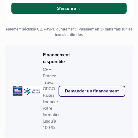
S'inscrire →
Paiement sécurisé CB, PayPal ou virement · Paiement en 3× sans frais sur les
formules directes
Financement
disponible
CPF,
France
Travail,
OPCO…
Demander un financement
Faites
financer
votre
formation
jusqu'à
100 %