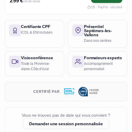
299 €
net de taxes
CB · PayPal · sécurisé
Certifiante CPF
Présentiel
Septèmes-les-
ICDL & ENI incluses
Vallons
Dans nos centres
Visioconférence
Formateurs experts
Toute la Provence-
Accompagnement
Alpes-Côte d'Azur
personnalisé
CERTIFIÉ PAR
Vous ne trouvez pas de date qui vous convient ?
Demander une session personnalisée