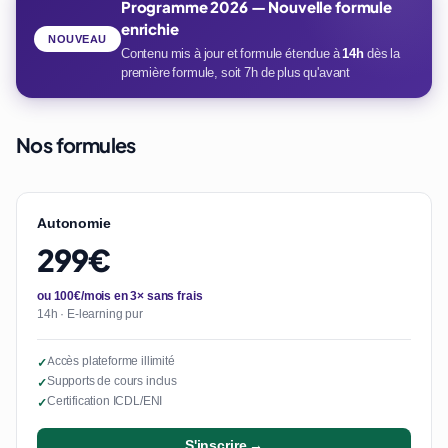
Programme 2026 — Nouvelle formule
enrichie
NOUVEAU
Contenu mis à jour et formule étendue à
14h
dès la
première formule, soit 7h de plus qu'avant
Nos formules
Autonomie
299€
ou 100€/mois en 3× sans frais
14h · E-learning pur
Accès plateforme illimité
✓
Supports de cours inclus
✓
Certification ICDL/ENI
✓
S'inscrire →